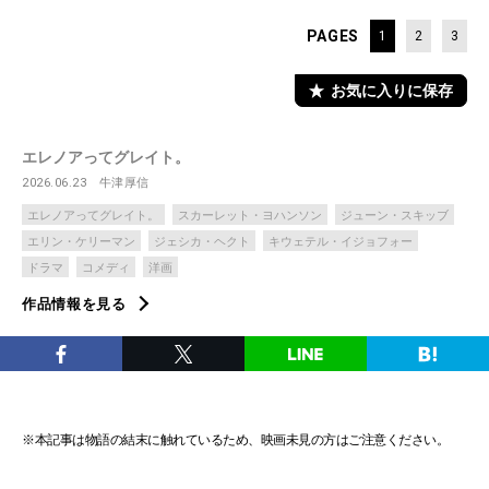
PAGES
1
2
3
お気に入りに保存
エレノアってグレイト。
2026.06.23
牛津厚信
エレノアってグレイト。
スカーレット・ヨハンソン
ジューン・スキッブ
エリン・ケリーマン
ジェシカ・ヘクト
キウェテル・イジョフォー
ドラマ
コメディ
洋画
作品情報を見る
※本記事は物語の結末に触れているため、映画未見の方はご注意ください。