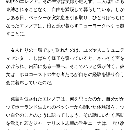
90代のエレノア。その生活は笑顔が絶えず、二人は誰にも
束縛されることなく、自由を満喫して暮らしている。しか
しある日、ベッシーが突如息を引き取り、ひとりぼっちに
なったエレノアは、娘と孫が暮らすニューヨークへ引っ越
すことに。
友人作りの一環でまず訪れたのは、ユダヤ人コミュニテ
ィセンター。しばらく様子を窺っていると、さっそく声を
かけられ、内部にある一室へ。そこでハッと気が付く。彼
女は、ホロコーストの生存者たちが自らの経験を語り合う
会に着席していたのだ。
発言を促されたエレノアは、何を思ったのか、自分がか
つてポーランド生まれのベッシーから聞いた体験談を、つ
い自分のことのように語ってしまう。その話にいたく感動
を覚えた若きジャーナリスト志望の学生ニーナは、ぜひ改