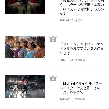
『悪魔のいけにえ』改めて問
う、ホラーの金字塔『悪魔の
いけにえ』は何故怖かったの
か？
2026.01.10
相馬学
『ドリーム』傑作ヒューマン
ドラマを裏で支えた３人の女
性とは
2017.10.03
牛津厚信
『Michael／マイケル』スー
パースターの光と影、その
「光」を求めて
2026.06.11
斉藤博昭