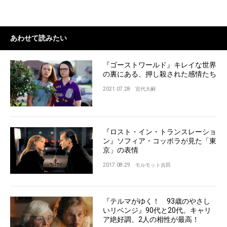
あわせて読みたい
『ゴーストワールド』キレイな世界
の裏にある、押し殺された感情たち
2021.07.28
宮代大嗣
『ロスト・イン・トランスレーショ
ン』ソフィア・コッポラが見た「東
京」の表情
2017.08.29
モルモット吉田
『テルマがゆく！ 93歳のやさし
いリベンジ』90代と20代。キャリ
ア絶好調、2人の相性が最高！