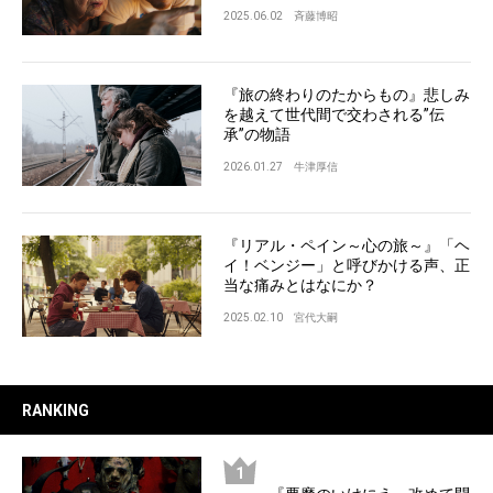
2025.06.02
斉藤博昭
『旅の終わりのたからもの』悲しみ
を越えて世代間で交わされる”伝
承”の物語
2026.01.27
牛津厚信
『リアル・ペイン～心の旅～』「ヘ
イ！ベンジー」と呼びかける声、正
当な痛みとはなにか？
2025.02.10
宮代大嗣
RANKING