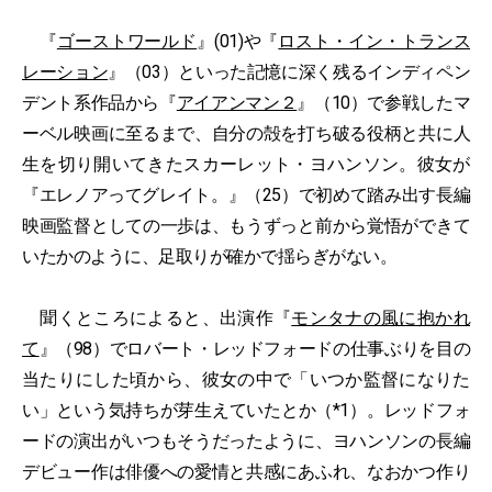
『
ゴーストワールド
』(01)や『
ロスト・イン・トランス
レーション
』（03）といった記憶に深く残るインディペン
デント系作品から『
アイアンマン２
』（10）で参戦したマ
ーベル映画に至るまで、自分の殻を打ち破る役柄と共に人
生を切り開いてきたスカーレット・ヨハンソン。彼女が
『エレノアってグレイト。』（25）で初めて踏み出す長編
映画監督としての一歩は、もうずっと前から覚悟ができて
いたかのように、足取りが確かで揺らぎがない。
聞くところによると、出演作『
モンタナの風に抱かれ
て
』（98）でロバート・レッドフォードの仕事ぶりを目の
当たりにした頃から、彼女の中で「いつか監督になりた
い」という気持ちが芽生えていたとか（*1）。レッドフォ
ードの演出がいつもそうだったように、ヨハンソンの長編
デビュー作は俳優への愛情と共感にあふれ、なおかつ作り