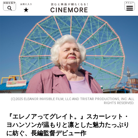
(C)2025 ELEANOR INVISIBLE FILM, LLC AND TRISTAR PRODUCTIONS, INC. ALL
RIGHTS RESERVED.
『エレノアってグレイト。』スカーレット・
ヨハンソンが温もりと凛とした魅力たっぷり
に紡ぐ、長編監督デビュー作