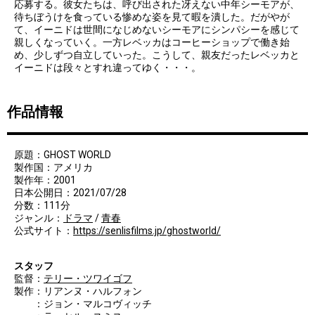
応募する。彼女たちは、呼び出された冴えない中年シーモアが、
待ちぼうけを食っている惨めな姿を見て暇を潰した。だがやが
て、イーニドは世間になじめないシーモアにシンパシーを感じて
親しくなっていく。一方レベッカはコーヒーショップで働き始
め、少しずつ自立していった。こうして、親友だったレベッカと
イーニドは段々とすれ違ってゆく・・・。
作品情報
原題：GHOST WORLD
製作国：アメリカ
製作年：2001
日本公開日：2021/07/28
分数：111分
ジャンル：
ドラマ
/
青春
公式サイト：
https://senlisfilms.jp/ghostworld/
スタッフ
監督：
テリー・ツワイゴフ
製作：リアンヌ・ハルフォン
：ジョン・マルコヴィッチ