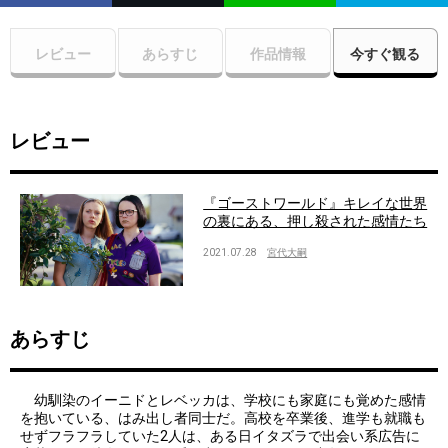
レビュー
あらすじ
作品情報
今すぐ観る
レビュー
『ゴーストワールド』キレイな世界
の裏にある、押し殺された感情たち
2021.07.28
宮代大嗣
あらすじ
幼馴染のイーニドとレベッカは、学校にも家庭にも覚めた感情
を抱いている、はみ出し者同士だ。高校を卒業後、進学も就職も
せずフラフラしていた2人は、ある日イタズラで出会い系広告に