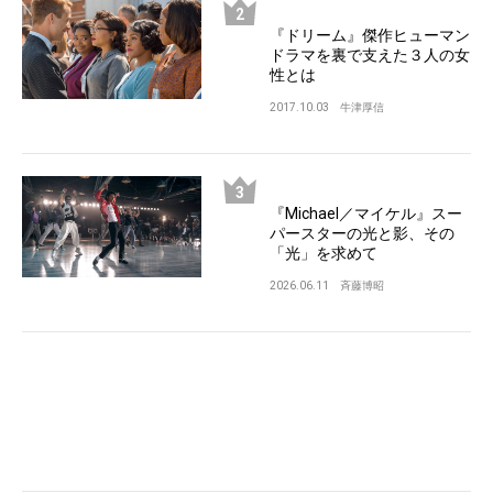
『ドリーム』傑作ヒューマン
ドラマを裏で支えた３人の女
性とは
2017.10.03
牛津厚信
『Michael／マイケル』スー
パースターの光と影、その
「光」を求めて
2026.06.11
斉藤博昭