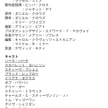
：ラッセル・スミス
製作総指揮：ピッパ・クロス
：ジャネット・デイ
原作：ダニエル・クロウズ
脚本：ダニエル・クロウズ
：テリー・ツワイゴフ
撮影：アフォンソ・ビアト
プロダクションデザイン：エドワード・Ｔ・マカヴォイ
衣装デザイン：メアリー・ゾフレス
編集：キャロル・クラヴェッツ＝エイカニアン
：マイケル・Ｒ・ミラー
音楽：デヴィッド・キティ
キャスト
ソーラ・バーチ
スカーレット・ヨハンソン
スティーヴ・ブシェミ
ブラッド・レンフロー
イリアナ・ダグラス
ボブ・バラバン
テリー・ガー
ステイシー・トラヴィス
チャールズ・Ｃ・スティーヴンソン・Ｊｒ
トム・マッゴーワン
デイヴ・シェリダン