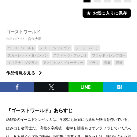
お気に入りに保存
ゴーストワールド
2021.07.28
宮代大嗣
ゴーストワールド
テリー・ツワイゴフ
ソーラ・バーチ
スカーレット・ヨハンソン
スティーヴ・ブシェミ
ブラッド・レンフロー
イリアナ・ダグラス
アメリカン・ビューティー
ドラマ
青春
洋画
作品情報を見る
『ゴーストワールド』あらすじ
幼馴染のイーニドとレベッカは、学校にも家庭にも覚めた感情を抱いている、
はみ出し者同士だ。高校を卒業後、進学も就職もせずフラフラしていた2人
は、ある日イタズラで出会い系広告に応募する。彼女たちは、呼び出された冴