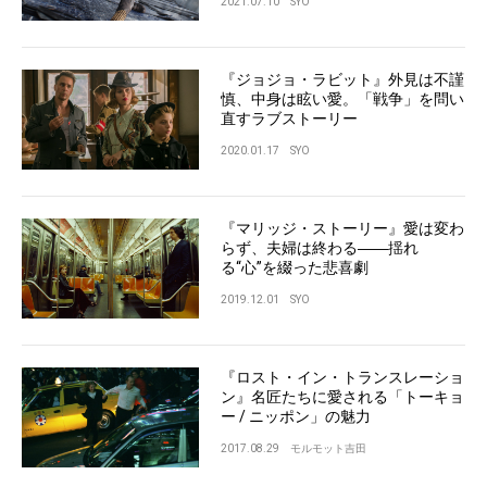
2021.07.10
SYO
『ジョジョ・ラビット』外見は不謹
慎、中身は眩い愛。「戦争」を問い
直すラブストーリー
2020.01.17
SYO
『マリッジ・ストーリー』愛は変わ
らず、夫婦は終わる――揺れ
る“心”を綴った悲喜劇
2019.12.01
SYO
『ロスト・イン・トランスレーショ
ン』名匠たちに愛される「トーキョ
ー / ニッポン」の魅力
2017.08.29
モルモット吉田