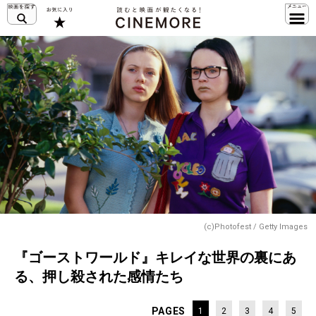
(c)Photofest / Getty Images
『ゴーストワールド』キレイな世界の裏にあ
る、押し殺された感情たち
PAGES
1
2
3
4
5