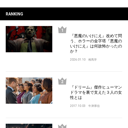
RANKING
『悪魔のいけにえ』改めて問
う、ホラーの金字塔『悪魔の
いけにえ』は何故怖かったの
か？
2026.01.10
相馬学
『ドリーム』傑作ヒューマン
ドラマを裏で支えた３人の女
性とは
2017.10.03
牛津厚信