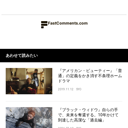
FastComments.com
あわせて読みたい
『アメリカン・ビューティー』「普
通」の定義をかき消す不条理ホーム
ドラマ
2019.11.12
SYO
『ブラック・ウィドウ』自らの手
で、未来を奪還する。10年かけて
到達した高潔な「過去編」