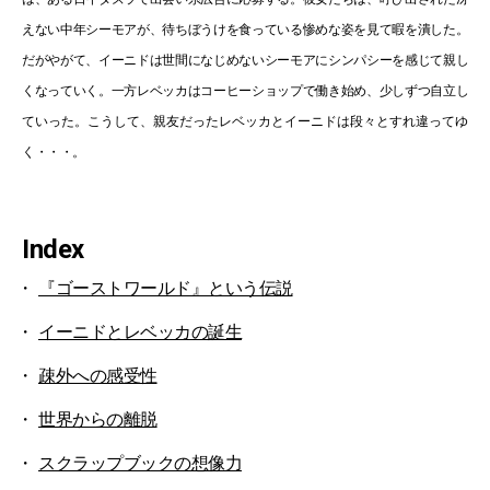
えない中年シーモアが、待ちぼうけを食っている惨めな姿を見て暇を潰した。
だがやがて、イーニドは世間になじめないシーモアにシンパシーを感じて親し
くなっていく。一方レベッカはコーヒーショップで働き始め、少しずつ自立し
ていった。こうして、親友だったレベッカとイーニドは段々とすれ違ってゆ
く・・・。
Index
『ゴーストワールド』という伝説
イーニドとレベッカの誕生
疎外への感受性
世界からの離脱
スクラップブックの想像力