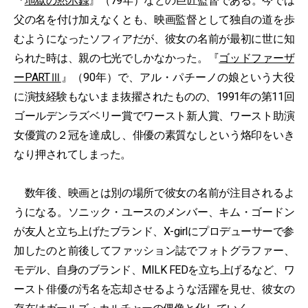
『
地獄の黙示録
』（79年）などの巨匠監督である。今では
父の名を付け加えなくとも、映画監督として独自の道を歩
むようになったソフィアだが、彼女の名前が最初に世に知
られた時は、親の七光でしかなかった。『
ゴッドファーザ
ーPARTⅢ
』（90年）で、アル・パチーノの娘という大役
に演技経験もないまま抜擢されたものの、1991年の第11回
ゴールデンラズベリー賞でワースト新人賞、ワースト助演
女優賞の２冠を達成し、俳優の素質なしという烙印をいき
なり押されてしまった。
数年後、映画とは別の場所で彼女の名前が注目されるよ
うになる。ソニック・ユースのメンバー、キム・ゴードン
が友人と立ち上げたブランド、X-girlにプロデューサーで参
加したのと前後してファッション誌でフォトグラファー、
モデル、自身のブランド、MILK FEDを立ち上げるなど、ワ
ースト俳優の汚名を忘却させるような活躍を見せ、彼女の