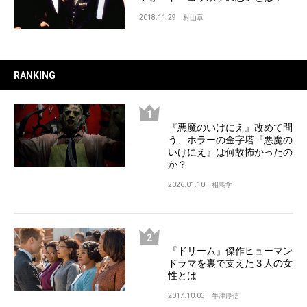
2018.11.29
村山章
RANKING
『悪魔のいけにえ』改めて問
う、ホラーの金字塔『悪魔の
いけにえ』は何故怖かったの
か？
2026.01.10
相馬学
『ドリーム』傑作ヒューマン
ドラマを裏で支えた３人の女
性とは
2017.10.03
牛津厚信