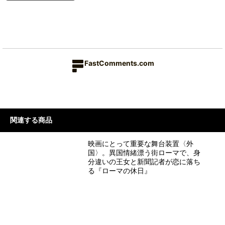
FastComments.com
関連する商品
映画にとって重要な舞台装置〈外
国〉。異国情緒漂う街ローマで、身
分違いの王女と新聞記者が恋に落ち
る『ローマの休日』