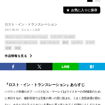
お気に入りに保存
ロスト・イン・トランスレーション
2017.08.29
モルモット吉田
ロスト・イン・トランスレーション
ソフィア・コッポラ
スカーレット・ヨハンソン
ビル・マーレイ
東京
コメディ
ドラマ
恋愛
洋画
作品情報を見る
『ロスト・イン・トランスレーション』あらすじ
ハリウッド俳優のボブ・ハリス(ビル・マーレイ)はウイスキーのCM撮影のため
に来日するが、撮影現場では言葉の厚いの壁に阻まれ、うまく意思疎通が図れ
ない。ホテルではアメリカにいる妻から度々送られてくるFAXにうんざりさせ