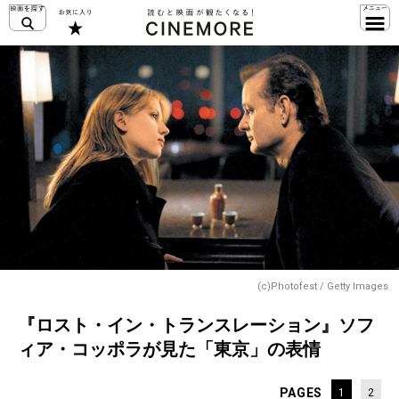
(c)Photofest / Getty Images
『ロスト・イン・トランスレーション』ソフ
ィア・コッポラが見た「東京」の表情
PAGES
1
2