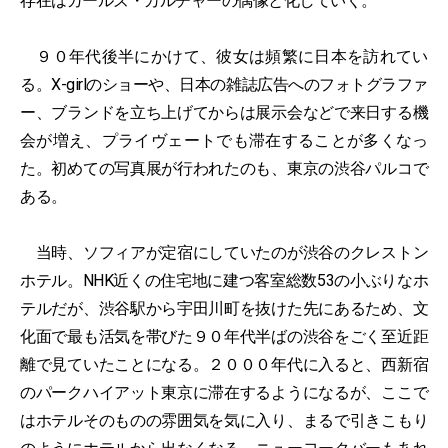
存在はガールズ・カルチャーの偶像と化していく。
９０年代後半にかけて、彼女は頻繁に日本を訪れてい
る。X-girlのショーや、日本の雑誌広告へのフォトグラファ
ー、ブランドを立ち上げてからは展示会などで来日する機
会が増え、プライヴェートでも滞在することが多くなっ
た。初めての写真展が行われたのも、東京の渋谷パルコで
ある。
当時、ソフィアが定宿にしていたのが渋谷のクレストン
ホテル。NHK近くの住宅地に建つ客室総数53の小ぶりなホ
テルだが、渋谷駅から宇田川町を抜けた先にあるため、文
化面で最も活気を帯びた９０年代半ばの渋谷をごく至近距
離で見ていたことになる。２０００年代に入ると、西新宿
のパークハイアット東京に滞在するようになるが、ここで
はホテルそのものの雰囲気を気に入り、まるで引きこもり