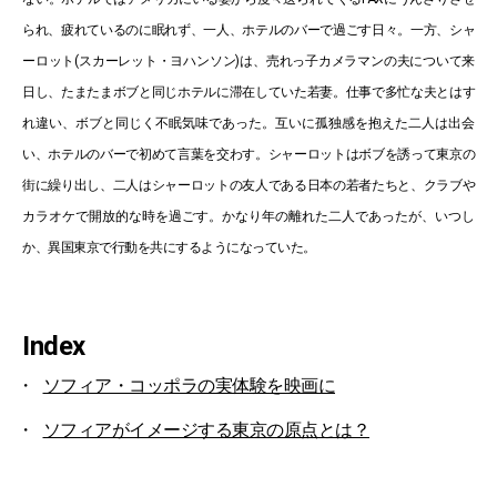
られ、疲れているのに眠れず、一人、ホテルのバーで過ごす日々。一方、シャ
ーロット(スカーレット・ヨハンソン)は、売れっ子カメラマンの夫について来
日し、たまたまボブと同じホテルに滞在していた若妻。仕事で多忙な夫とはす
れ違い、ボブと同じく不眠気味であった。互いに孤独感を抱えた二人は出会
い、ホテルのバーで初めて言葉を交わす。シャーロットはボブを誘って東京の
街に繰り出し、二人はシャーロットの友人である日本の若者たちと、クラブや
カラオケで開放的な時を過ごす。かなり年の離れた二人であったが、いつし
か、異国東京で行動を共にするようになっていた。
Index
ソフィア・コッポラの実体験を映画に
ソフィアがイメージする東京の原点とは？