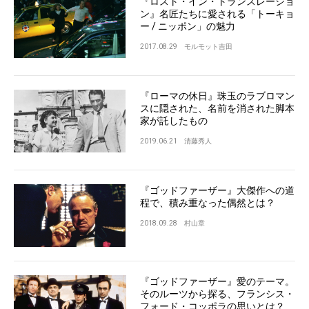
『ロスト・イン・トランスレーショ
ン』名匠たちに愛される「トーキョ
ー / ニッポン」の魅力
2017.08.29
モルモット吉田
『ローマの休日』珠玉のラブロマン
スに隠された、名前を消された脚本
家が託したもの
2019.06.21
清藤秀人
『ゴッドファーザー』大傑作への道
程で、積み重なった偶然とは？
2018.09.28
村山章
『ゴッドファーザー』愛のテーマ。
そのルーツから探る、フランシス・
フォード・コッポラの思いとは？