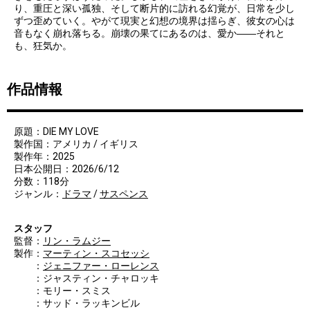
り、重圧と深い孤独、そして断片的に訪れる幻覚が、日常を少し
ずつ歪めていく。やがて現実と幻想の境界は揺らぎ、彼女の心は
音もなく崩れ落ちる。崩壊の果てにあるのは、愛か――それと
も、狂気か。
作品情報
原題：DIE MY LOVE
製作国：アメリカ / イギリス
製作年：2025
日本公開日：2026/6/12
分数：118分
ジャンル：
ドラマ
/
サスペンス
スタッフ
監督：
リン・ラムジー
製作：
マーティン・スコセッシ
：
ジェニファー・ローレンス
：ジャスティン・チャロッキ
：モリー・スミス
：サッド・ラッキンビル