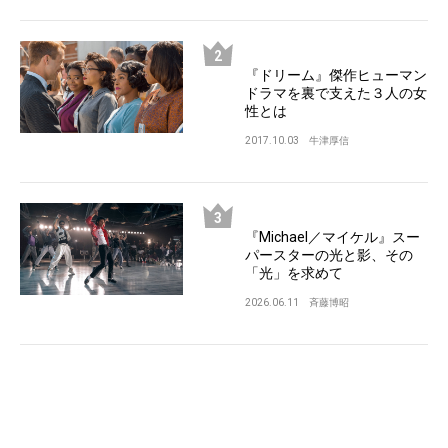
『ドリーム』傑作ヒューマン
ドラマを裏で支えた３人の女
性とは
2017.10.03
牛津厚信
『Michael／マイケル』スー
パースターの光と影、その
「光」を求めて
2026.06.11
斉藤博昭