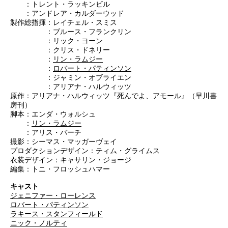
：トレント・ラッキンビル
：アンドレア・カルダーウッド
製作総指揮：レイチェル・スミス
：ブルース・フランクリン
：リック・ヨーン
：クリス・ドネリー
：
リン・ラムジー
：
ロバート・パティンソン
：ジャミン・オブライエン
：アリアナ・ハルウィッツ
原作：アリアナ・ハルウィッツ『死んでよ、アモール』（早川書
房刊）
脚本：エンダ・ウォルシュ
：
リン・ラムジー
：アリス・バーチ
撮影：シーマス・マッガーヴェイ
プロダクションデザイン：ティム・グライムス
衣装デザイン：キャサリン・ジョージ
編集：トニ・フロッシュハマー
キャスト
ジェニファー・ローレンス
ロバート・パティンソン
ラキース・スタンフィールド
ニック・ノルティ