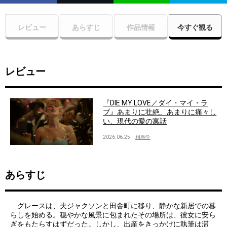
レビュー
あらすじ
作品情報
今すぐ観る
レビュー
『DIE MY LOVE／ダイ・マイ・ラ
ブ』あまりに壮絶、あまりに痛々し
い、現代の愛の寓話
2026.06.25
相馬学
あらすじ
グレースは、夫ジャクソンと田舎町に移り、静かな新居での暮
らしを始める。穏やかな風景に包まれたその場所は、彼女に安ら
ぎをもたらすはずだった。しかし、出産をきっかけに執筆は滞