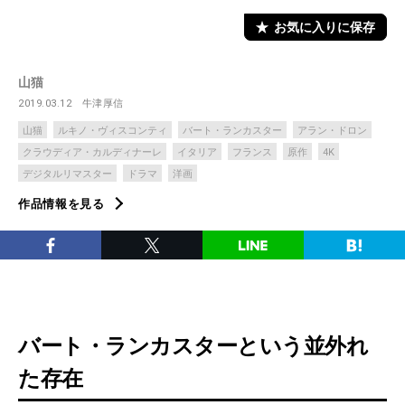
お気に入りに保存
山猫
2019.03.12
牛津厚信
山猫
ルキノ・ヴィスコンティ
バート・ランカスター
アラン・ドロン
クラウディア・カルディナーレ
イタリア
フランス
原作
4K
デジタルリマスター
ドラマ
洋画
作品情報を見る
バート・ランカスターという並外れ
た存在