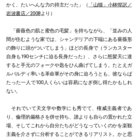
かく、たいへんな力の持主だった」（
「山猫」小林惺訳／
岩波書店／2008
より）
「薔薇色の肌と蜜色の毛髪」を持ちながら、「並みの人
間が住むような家では、シャンデリアの下端にある薔薇形
の飾りに頭がついてしまう」ほどの長身で（ランカスター
自身も190センチに迫る長身だった）、さらに怒髪天に達
すると手元のフォークや匙をひん曲げてしまう。たとえガ
ルバルディ率いる革命軍がその身に迫ろうとも、彼ならば
たった一人で100人くらいは容易になぎ倒し得たかもしれ
ない。
それでいて天文学や数学にも秀でて、権威主義者であ
り、倫理的厳格さを併せ持ち、誰よりも自らの置かれた立
場、そしてこれから自分たちがどうなっていくのかを楽観
主義を介さずに分析することができるリアリスト。かと思