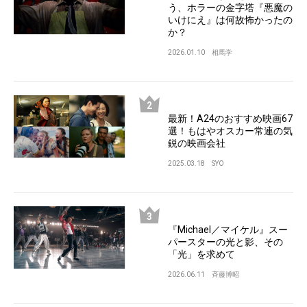
う、ホラーの金字塔『悪魔の
いけにえ』は何故怖かったの
か？
2026.01.10
相馬学
最新！A24のおすすめ映画67
選！もはやオスカー常連の気
鋭の映画会社
2025.03.18
SYO
『Michael／マイケル』スー
パースターの光と影、その
「光」を求めて
2026.06.11
斉藤博昭