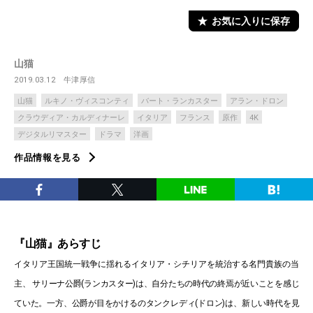
お気に入りに保存
山猫
2019.03.12
牛津厚信
山猫
ルキノ・ヴィスコンティ
バート・ランカスター
アラン・ドロン
クラウディア・カルディナーレ
イタリア
フランス
原作
4K
デジタルリマスター
ドラマ
洋画
作品情報を見る
『山猫』あらすじ
イタリア王国統一戦争に揺れるイタリア・シチリアを統治する名門貴族の当
主、 サリーナ公爵(ランカスター)は、自分たちの時代の終焉が近いことを感じ
ていた。一方、公爵が目をかけるのタンクレディ(ドロン)は、新しい時代を見