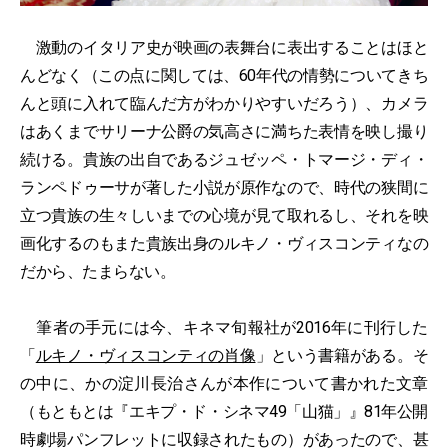
激動のイタリア史が映画の表舞台に表出することはほと
んどなく（この点に関しては、60年代の情勢についてきち
んと頭に入れて臨んだ方がわかりやすいだろう）、カメラ
はあくまでサリーナ公爵の気高さに満ちた表情を映し撮り
続ける。貴族の出自であるジュゼッペ・トマージ・ディ・
ランペドゥーサが著した小説が原作なので、時代の狭間に
立つ貴族の生々しいまでの心境が見て取れるし、それを映
画化するのもまた貴族出身のルキノ・ヴィスコンティなの
だから、たまらない。
筆者の手元には今、キネマ旬報社が2016年に刊行した
「
ルキノ・ヴィスコンティの肖像
」という書籍がある。そ
の中に、かの淀川長治さんが本作について書かれた文章
（もともとは『エキプ・ド・シネマ49「山猫」』81年公開
時劇場パンフレットに収録されたもの）があったので、甚