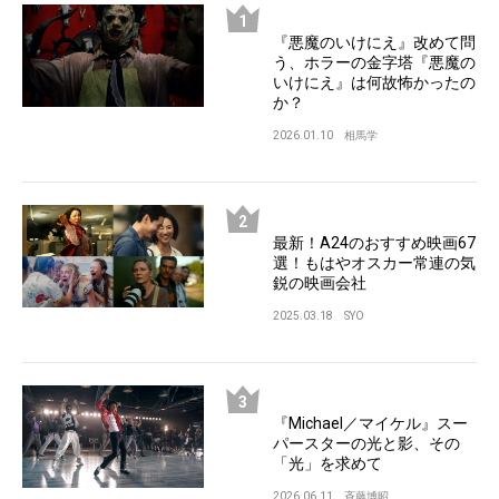
『悪魔のいけにえ』改めて問
う、ホラーの金字塔『悪魔の
いけにえ』は何故怖かったの
か？
2026.01.10
相馬学
最新！A24のおすすめ映画67
選！もはやオスカー常連の気
鋭の映画会社
2025.03.18
SYO
『Michael／マイケル』スー
パースターの光と影、その
「光」を求めて
2026.06.11
斉藤博昭