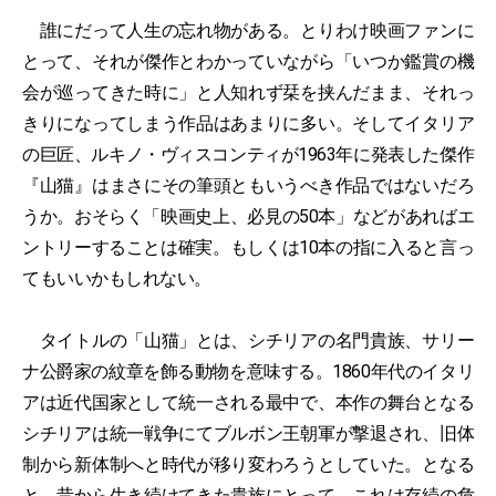
誰にだって人生の忘れ物がある。とりわけ映画ファンに
とって、それが傑作とわかっていながら「いつか鑑賞の機
会が巡ってきた時に」と人知れず栞を挟んだまま、それっ
きりになってしまう作品はあまりに多い。そしてイタリア
の巨匠、ルキノ・ヴィスコンティが1963年に発表した傑作
『山猫』はまさにその筆頭ともいうべき作品ではないだろ
うか。おそらく「映画史上、必見の50本」などがあればエ
ントリーすることは確実。もしくは10本の指に入ると言っ
てもいいかもしれない。
タイトルの「山猫」とは、シチリアの名門貴族、サリー
ナ公爵家の紋章を飾る動物を意味する。1860年代のイタリ
アは近代国家として統一される最中で、本作の舞台となる
シチリアは統一戦争にてブルボン王朝軍が撃退され、旧体
制から新体制へと時代が移り変わろうとしていた。となる
と、昔から生き続けてきた貴族にとって、これは存続の危