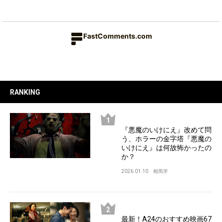
FastComments.com
RANKING
『悪魔のいけにえ』改めて問
う、ホラーの金字塔『悪魔の
いけにえ』は何故怖かったの
か？
2026.01.10
相馬学
最新！A24のおすすめ映画67