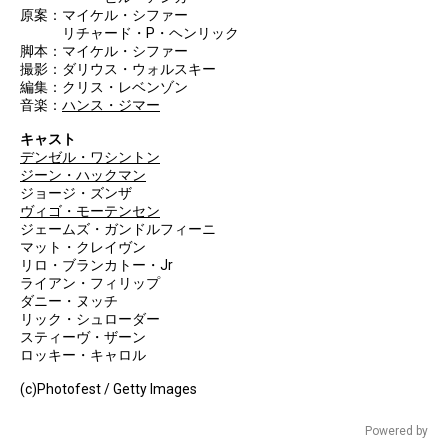
原案：マイケル・シファー
リチャード・P・ヘンリック
脚本：マイケル・シファー
撮影：ダリウス・ウォルスキー
編集：クリス・レベンゾン
音楽：
ハンス・ジマー
キャスト
デンゼル・ワシントン
ジーン・ハックマン
ジョージ・ズンザ
ヴィゴ・モーテンセン
ジェームズ・ガンドルフィーニ
マット・クレイヴン
リロ・ブランカトー・Jr
ライアン・フィリップ
ダニー・ヌッチ
リック・シュローダー
スティーヴ・ザーン
ロッキー・キャロル
(c)Photofest / Getty Images
Powered by