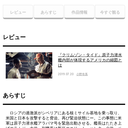
レビュー
あらすじ
作品情報
今すぐ観る
レビュー
『クリムゾン・タイド』原子力潜水
艦内部が体現するアメリカの縮図と
は
2019.07.20
小野寺系
あらすじ
ロシアの過激派がシベリアにある核ミサイル基地を乗っ取り、
米国と日本を攻撃すると脅迫。再び緊迫状態にー。この事態に米
軍は原子力潜水艦アラバマ号を緊急出動させる。艦長はたたき上