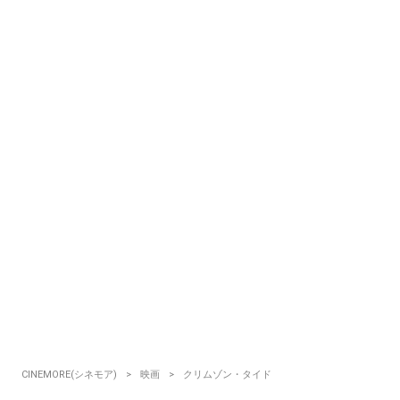
CINEMORE(シネモア)
映画
クリムゾン・タイド