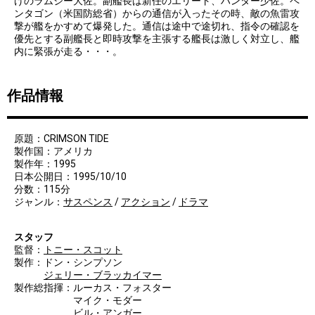
げのラムジー大佐。副艦長は新任のエリート、ハンター少佐。ペ
ンタゴン（米国防総省）からの通信が入ったその時、敵の魚雷攻
撃が艦をかすめて爆発した。通信は途中で途切れ、指令の確認を
優先とする副艦長と即時攻撃を主張する艦長は激しく対立し、艦
内に緊張が走る・・・。
作品情報
原題：CRIMSON TIDE
製作国：アメリカ
製作年：1995
日本公開日：1995/10/10
分数：115分
ジャンル：
サスペンス
/
アクション
/
ドラマ
スタッフ
監督：
トニー・スコット
製作：ドン・シンプソン
ジェリー・ブラッカイマー
製作総指揮：ルーカス・フォスター
マイク・モダー
ビル・アンガー