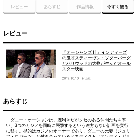
レビュー
あらすじ
作品情報
今すぐ観る
レビュー
『オーシャンズ11』インディーズ
の鬼才スティーヴン・ソダーバーグ
とハリウッドの大物が生んだオール
スター映画
2019.10.10
村山章
あらすじ
ダニー・オーシャンは、腕利きだがクセのある仲間たちを率
い、3つのカジノを同時に襲撃するという途方もない計画を実行
に移す。標的はカジノのオーナーであり、ダニーの元妻（ジュリ
ア・ロバーツ）と付き合っているベネディクト（アンディ・ガル