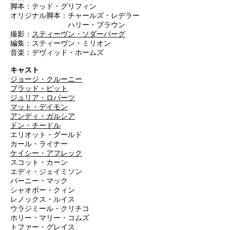
脚本：テッド・グリフィン
オリジナル脚本：チャールズ・レデラー
ハリー・ブラウン
撮影：
スティーヴン・ソダーバーグ
編集：スティーヴン・ミリオン
音楽：デヴィッド・ホームズ
キャスト
ジョージ・クルーニー
ブラッド・ピット
ジュリア・ロバーツ
マット・デイモン
アンディ・ガルシア
ドン・チードル
エリオット・グールド
カール・ライナー
ケイシー・アフレック
スコット・カーン
エディ・ジェイミソン
バーニー・マック
シャオボー・クィン
レノックス・ルイス
ウラジミール・クリチコ
ホリー・マリー・コムズ
トファー・グレイス