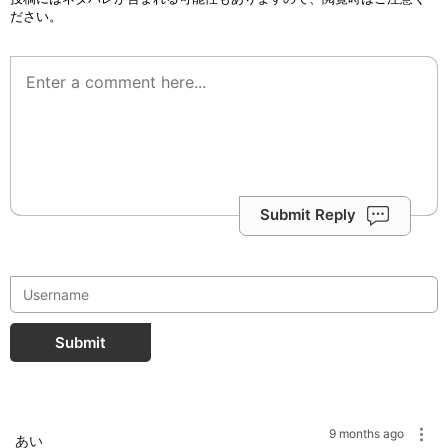
ださい。
Submit Reply
Submit
9 months ago
あい