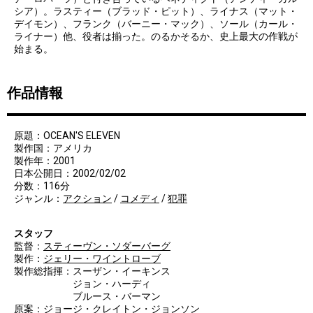
シア）。ラスティー（ブラッド・ピット）、ライナス（マット・
デイモン）、フランク（バーニー・マック）、ソール（カール・
ライナー）他、役者は揃った。のるかそるか、史上最大の作戦が
始まる。
作品情報
原題：OCEAN'S ELEVEN
製作国：アメリカ
製作年：2001
日本公開日：2002/02/02
分数：116分
ジャンル：
アクション
/
コメディ
/
犯罪
スタッフ
監督：
スティーヴン・ソダーバーグ
製作：
ジェリー・ワイントローブ
製作総指揮：スーザン・イーキンス
ジョン・ハーディ
ブルース・バーマン
原案：ジョージ・クレイトン・ジョンソン