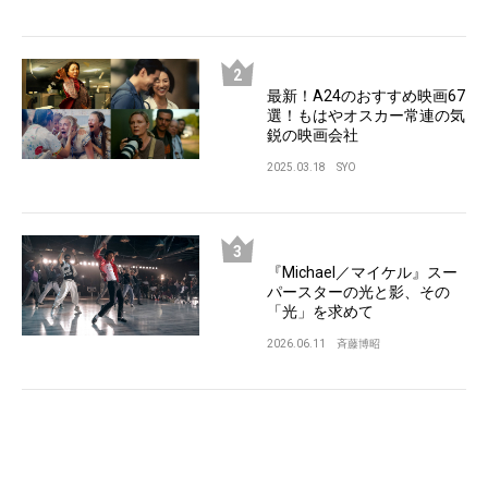
最新！A24のおすすめ映画67
選！もはやオスカー常連の気
鋭の映画会社
2025.03.18
SYO
『Michael／マイケル』スー
パースターの光と影、その
「光」を求めて
2026.06.11
斉藤博昭