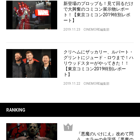
新登場のプロップも！見て回るだけ
で大興奮のコミコン展示物レポー
ト！【東京コミコン2019特別レポ
ート】
2019.11.23
CINEMORE編集部
クリヘムにザッカリー、ルパート・
グリントにジュード・ロウまで！ハ
リウッドスターがやってきた！！
【東京コミコン2019特別レポー
ト】
2019.11.22
CINEMORE編集部
RANKING
『悪魔のいけにえ』改めて問
う、ホラーの金字塔『悪魔の