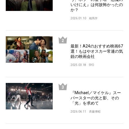
いけにえ』は何故怖かったの
か？
2026.01.10
相馬学
最新！A24のおすすめ映画67
選！もはやオスカー常連の気
鋭の映画会社
2025.03.18
SYO
『Michael／マイケル』スー
パースターの光と影、その
「光」を求めて
2026.06.11
斉藤博昭