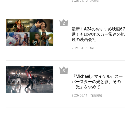
2026.01.10
相馬学
最新！A24のおすすめ映画67
選！もはやオスカー常連の気
鋭の映画会社
2025.03.18
SYO
『Michael／マイケル』スー
パースターの光と影、その
「光」を求めて
2026.06.11
斉藤博昭