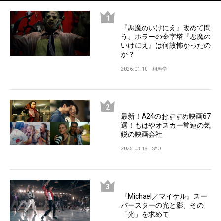
『悪魔のいけにえ』改めて問
う、ホラーの金字塔『悪魔の
いけにえ』は何故怖かったの
か？
2026.01.10
相馬学
最新！A24のおすすめ映画67
選！もはやオスカー常連の気
鋭の映画会社
2025.03.18
SYO
『Michael／マイケル』スー
パースターの光と影、その
「光」を求めて