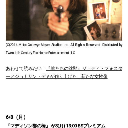
(C)2014 Metro-Goldwyn-Mayer Studios Inc. All Rights Reserved. Distributed by
Twentieth Century Fox Home Entertainment LLC.
あわせて読みたい：
『羊たちの沈黙』ジョディ・フォスタ
ーとジョナサン・デミが作り上げた、新たな女性像
6/8（月）
『マディソン郡の橋』 6/8(月) 13:00 BSプレミアム