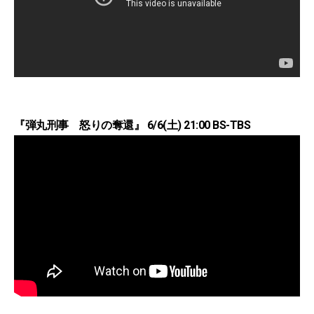
『弾丸刑事 怒りの奪還』 6/6(土) 21:00 BS-TBS