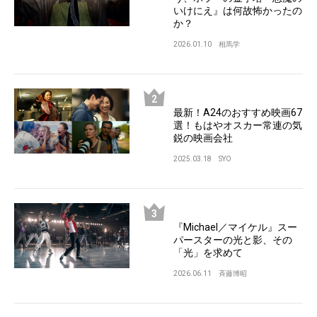
いけにえ』は何故怖かったの
か？
2026.01.10
相馬学
最新！A24のおすすめ映画67
選！もはやオスカー常連の気
鋭の映画会社
2025.03.18
SYO
『Michael／マイケル』スー
パースターの光と影、その
「光」を求めて
2026.06.11
斉藤博昭