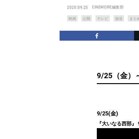
CINEMORE編集部
2020.09.25
映画
公開
テレビ
放送
まと
9/25（金）
9/25(金)
『大いなる西部』 9/