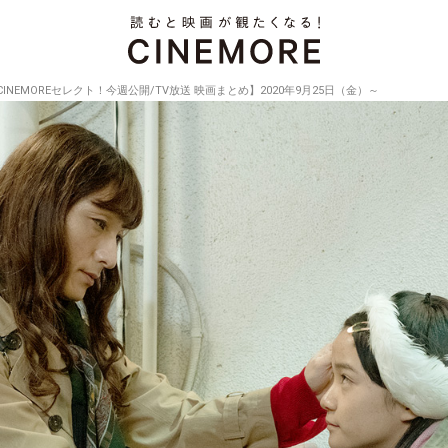
CINEMOREセレクト！今週公開/TV放送 映画まとめ】2020年9月25日（金）～