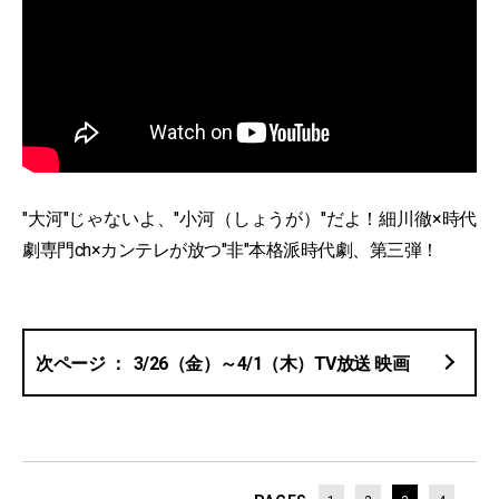
"大河"じゃないよ、"小河（しょうが）"だよ！細川徹×時代
劇専門ch×カンテレが放つ"非"本格派時代劇、第三弾！
3/26（金）～4/1（木）TV放送 映画