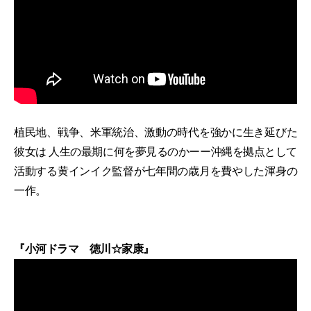
植民地、戦争、米軍統治、激動の時代を強かに生き延びた
彼女は 人生の最期に何を夢見るのかーー沖縄を拠点として
活動する黄インイク監督が七年間の歳月を費やした渾身の
一作。
『小河ドラマ 徳川☆家康』