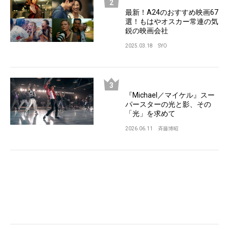
最新！A24のおすすめ映画67
選！もはやオスカー常連の気
鋭の映画会社
2025.03.18
SYO
『Michael／マイケル』スー
パースターの光と影、その
「光」を求めて
2026.06.11
斉藤博昭