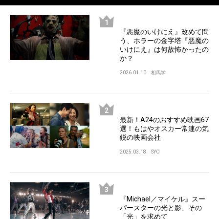
『悪魔のいけにえ』改めて問
う、ホラーの金字塔『悪魔の
いけにえ』は何故怖かったの
か？
2026.01.10
相馬学
最新！A24のおすすめ映画67
選！もはやオスカー常連の気
鋭の映画会社
2025.03.18
SYO
『Michael／マイケル』スー
パースターの光と影、その
「光」を求めて