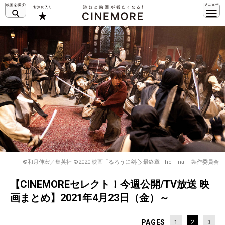
©和月伸宏／集英社 ©2020 映画「るろうに剣心 最終章 The Final」製作委員会
【CINEMOREセレクト！今週公開/TV放送 映
画まとめ】2021年4月23日（金）～
PAGES
1
2
3