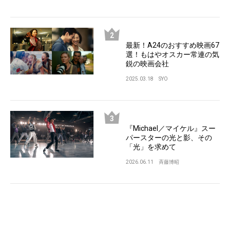
最新！A24のおすすめ映画67
選！もはやオスカー常連の気
鋭の映画会社
2025.03.18
SYO
『Michael／マイケル』スー
パースターの光と影、その
「光」を求めて
2026.06.11
斉藤博昭