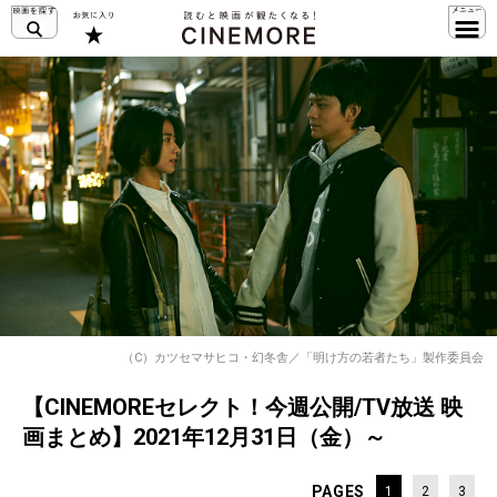
（C）カツセマサヒコ・幻冬舎／「明け方の若者たち」製作委員会
【CINEMOREセレクト！今週公開/TV放送 映
画まとめ】2021年12月31日（金）～
PAGES
1
2
3