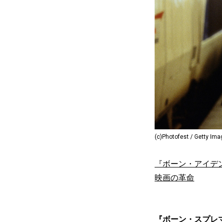
(c)Photofest / Getty Im
『ボーン・アイデ
映画の革命
『ボーン・スプレマシ