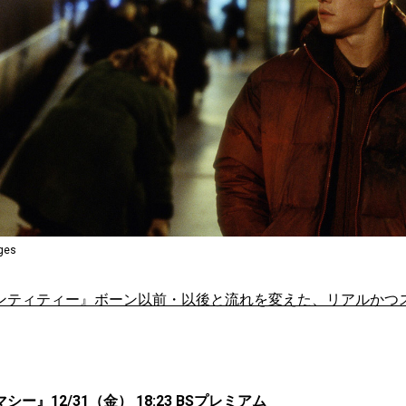
ages
ンティティー』ボーン以前・以後と流れを変えた、リアルかつ
ー』12/31（金） 18:23 BSプレミアム