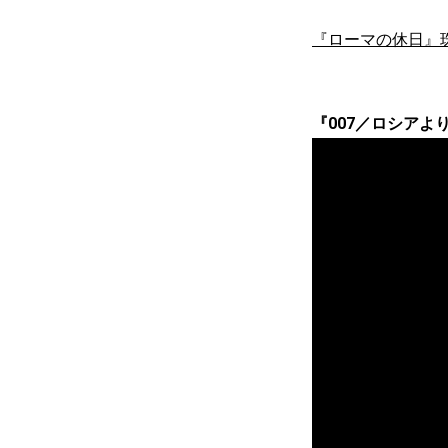
『ローマの休日』
『007／ロシアより愛