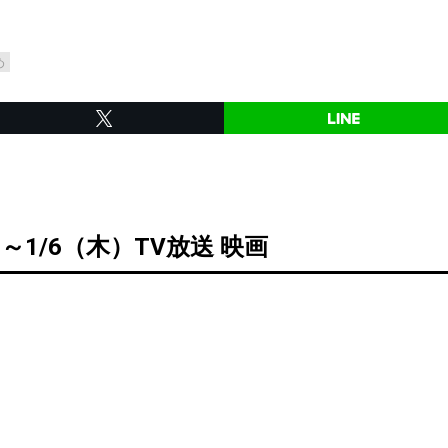
め
）～1/6（木）TV放送 映画