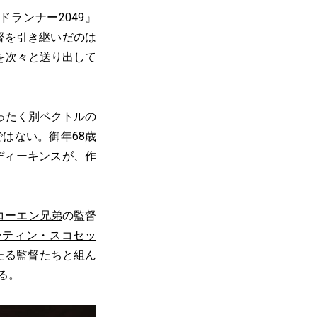
ドランナー2049』
督を引き継いだのは
品を次々と送り出して
ったく別ベクトルの
はない。御年68歳
ディーキンス
が、作
コーエン兄弟
の監督
ーティン・スコセッ
たる監督たちと組ん
る。