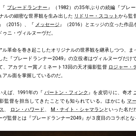
塔『
ブレードランナー
』（1982）の35年ぶりの続編『ブレー
リジナルの細密な世界観を生み出した
リドリー・スコット
から監
』（2015）、『
メッセージ
』（2016）とエッジの立った作
ドゥニ・ヴィルヌーヴだ。
ル革命を巻き起こしたオリジナルの世界観を継承しつつ、ま
した『ブレードランナー2049』の立役者はヴィルヌーヴだけで
て、アカデミー賞ノミネート13回の天才撮影監督
ロジャー・
ュアル面を掌握しているのだ。
えば、1991年の『
バートン・フィンク
』を皮切りに、奇才
影監督を担当してきたことでも知られている。ほかにも
マ
ス
、
ロン・ハワード
、
M・ナイト・シャマラン
といった名だ
ーヴ監督とは『ブレードランナー2049』が３度目のコラボとな