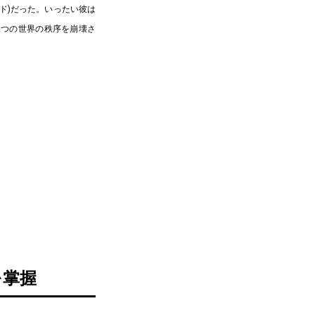
ド)だった。いったい彼は
2つの世界の秩序を崩壊さ
を掌握