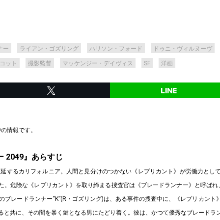
ナー
ライアン・ゴズリング
ハリソン・フォード
ドゥニ・ヴィルヌーヴ
コット
撮影監督
マッケンジー・デイヴィス
SF
洋画
載時の情報です。
 2049』あらすじ
が蔓延するカリフォルニア。人間と見分けのつかない《レプリカント》が労働力とし
た。危険な《レプリカント》を取り締まる捜査官は《ブレードランナー》と呼ばれ
のブレードランナー“K”(R・ゴズリング)は、ある事件の捜査中に、《レプリカン
ると共に、その闇を暴く鍵となる男にたどり着く。彼は、かつて優秀なブレードラ