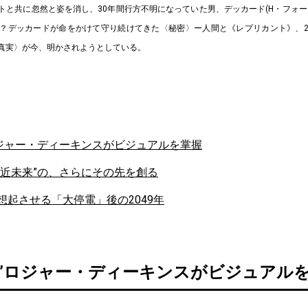
トと共に忽然と姿を消し、30年間行方不明になっていた男、デッカード(H・フォー
？デッカードが命をかけて守り続けてきた〈秘密〉ー人間と《レプリカント》、
真実〉が今、明かされようとしている。
ロジャー・ディーキンスがビジュアルを掌握
“近未来”の、さらにその先を創る
想起させる「大停電」後の2049年
王”ロジャー・ディーキンスがビジュアル