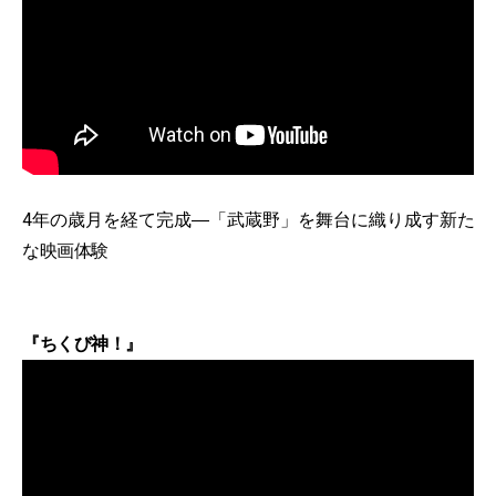
4年の歳月を経て完成―「武蔵野」を舞台に織り成す新た
な映画体験
『ちくび神！』