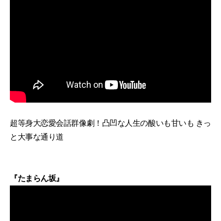
超等身大恋愛会話群像劇！凸凹な人生の酸いも甘いも きっ
と大事な通り道
『たまらん坂』