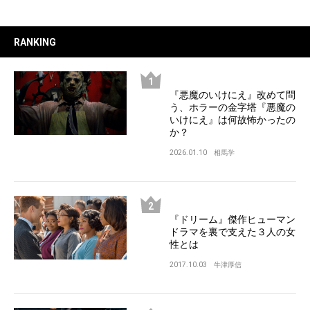
RANKING
『悪魔のいけにえ』改めて問
う、ホラーの金字塔『悪魔の
いけにえ』は何故怖かったの
か？
2026.01.10
相馬学
『ドリーム』傑作ヒューマン
ドラマを裏で支えた３人の女
性とは
2017.10.03
牛津厚信