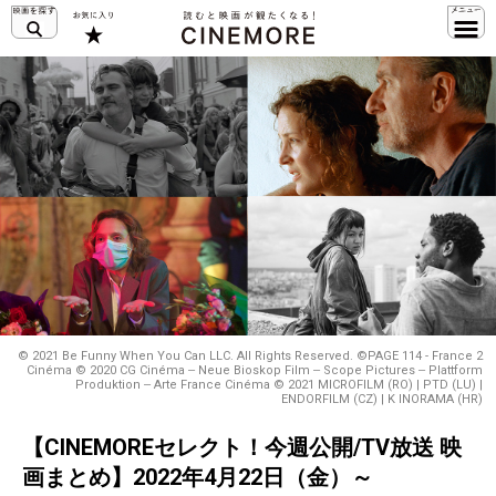
© 2021 Be Funny When You Can LLC. All Rights Reserved. ©PAGE 114 - France 2
Cinéma © 2020 CG Cinéma ‒ Neue Bioskop Film ‒ Scope Pictures ‒ Plattform
Produktion ‒ Arte France Cinéma © 2021 MICROFILM (RO) | PTD (LU) |
ENDORFILM (CZ) | K INORAMA (HR)
【CINEMOREセレクト！今週公開/TV放送 映
画まとめ】2022年4月22日（金）～