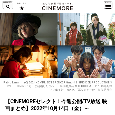
Pablo Larrain (C) 2021 KOMPLIZEN SPENCER GmbH & SPENCER PRODUCTIONS
LIMITED ©2022『もっと超越した所へ。』製作委員会 © CHOCOLATE Inc. ©︎柊あお
い／集英社 ©︎2022『耳をすませば』製作委員会
【CINEMOREセレクト！今週公開/TV放送 映
画まとめ】2022年10月14日（金）～