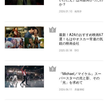
か？
2026.01.10
相馬学
最新！A24のおすすめ映画67
選！もはやオスカー常連の気
鋭の映画会社
2025.03.18
SYO
『Michael／マイケル』スー
パースターの光と影、その
「光」を求めて
2026.06.11
斉藤博昭