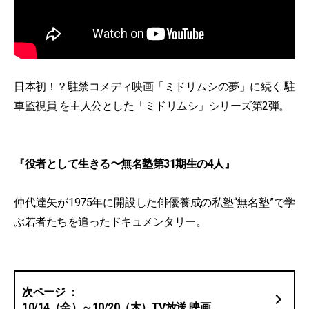
日本初！？駐禁コメディ映画「ミドリムシの夢」に続く 駐
車監視員 を主人公とした「ミドリムシ」シリーズ第2弾。
『役者として生きる〜無名塾第31期生の4人』
仲代達矢が1975年に開設した俳優養成の私塾“無名塾”で学
ぶ若者たちを追ったドキュメンタリー。
10/14（金）～10/20（木）TV放送 映画