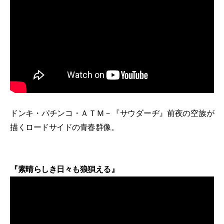
ドンキ・パチンコ・ＡＴＭ－『サウダーヂ』前夜の空族が
描くロードサイドの青春群像。
『素晴らしき日々も狼狽える』