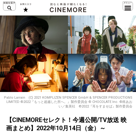
Pablo Larrain (C) 2021 KOMPLIZEN SPENCER GmbH & SPENCER PRODUCTIONS
LIMITED ©2022『もっと超越した所へ。』製作委員会 © CHOCOLATE Inc. ©︎柊あお
い／集英社 ©︎2022『耳をすませば』製作委員会
【CINEMOREセレクト！今週公開/TV放送 映
画まとめ】2022年10月14日（金）～