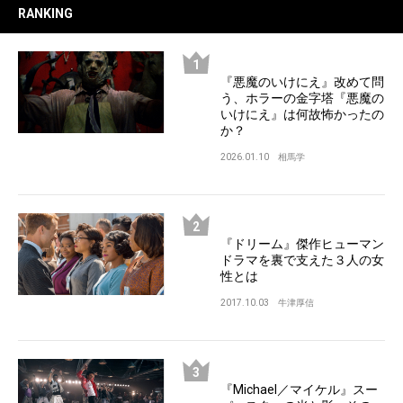
RANKING
『悪魔のいけにえ』改めて問
う、ホラーの金字塔『悪魔の
いけにえ』は何故怖かったの
か？
2026.01.10
相馬学
『ドリーム』傑作ヒューマン
ドラマを裏で支えた３人の女
性とは
2017.10.03
牛津厚信
『Michael／マイケル』スー