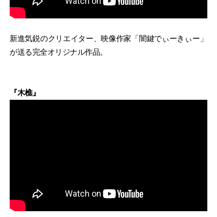
新進気鋭のクリエイター、映像作家「闇鍵でぃーきぃー」
が送る完全オリジナル作品。
『木樵』