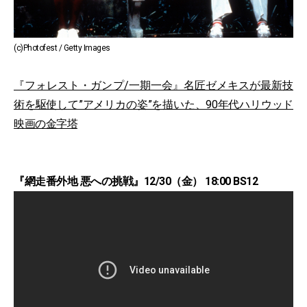
(c)Photofest / Getty Images
『フォレスト・ガンプ/一期一会』名匠ゼメキスが最新技
術を駆使して”アメリカの姿”を描いた、90年代ハリウッド
映画の金字塔
『網走番外地 悪への挑戦』12/30（金） 18:00 BS12