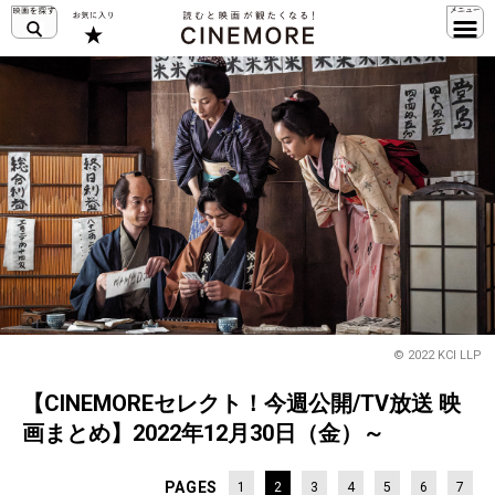
© 2022 KCI LLP
【CINEMOREセレクト！今週公開/TV放送 映
画まとめ】2022年12月30日（金）～
PAGES
1
2
3
4
5
6
7