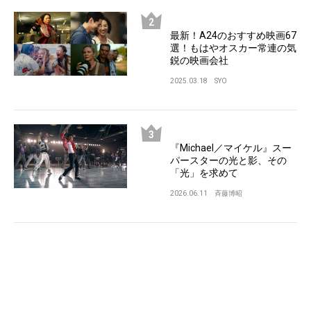
最新！A24のおすすめ映画67
選！もはやオスカー常連の気
鋭の映画会社
2025.03.18
SYO
『Michael／マイケル』スー
パースターの光と影、その
「光」を求めて
2026.06.11
斉藤博昭