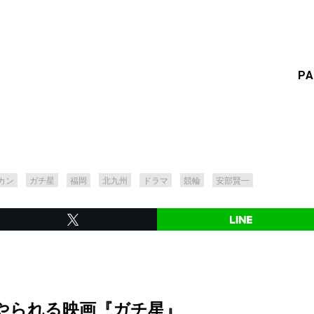
PA
カン
ガチ星
福岡
北九州
ドラマ
競輪
安部賢一
やられる映画『ガチ星』