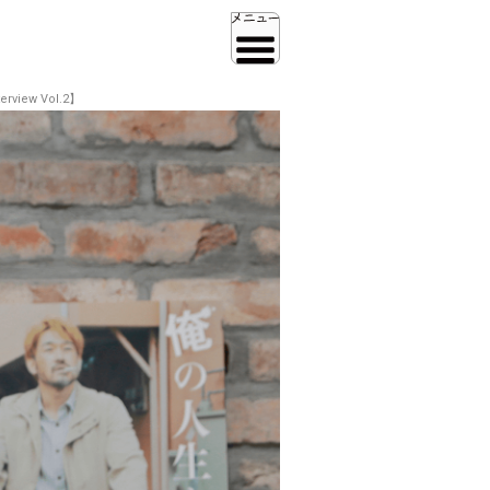
ew Vol.2】