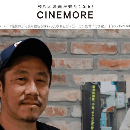
w
作品自体が何度も挫折を味わった映画とは？江口カン監督『ガチ星』【Director’s Intervi