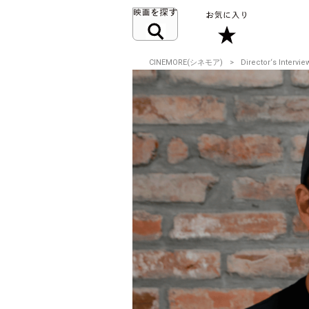
CINEMORE(シネモア)
Director‘s Intervie