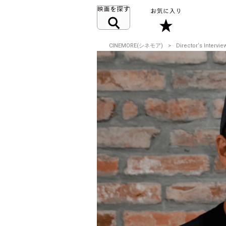
CINEMORE(シネモア)
Director‘s Intervie