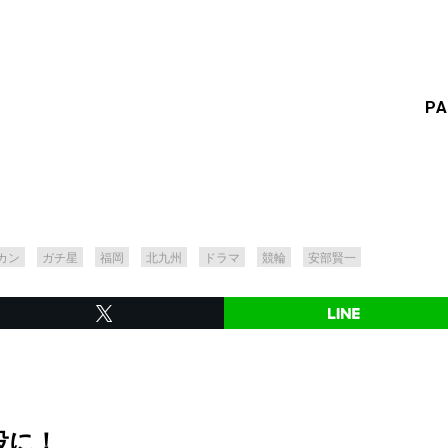
PA
カン
ガチ星
福岡
北九州
ドラマ
競輪
安部賢一
役に！