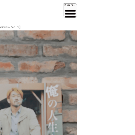
ew Vol.2】