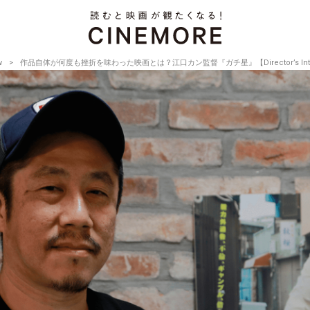
w
作品自体が何度も挫折を味わった映画とは？江口カン監督『ガチ星』【Director’s Intervi