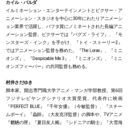
カイル・バルダ
イルミネーション・エンターテインメントとピクサー・ア
ニメーション・スタジオを中⼼に30年にわたりアニメーシ
ョン業界で活躍し、バフタ賞にノミネートされた⻑編アニ
メーション監督。ピクサーでは『バグズ・ライフ』、『モ
ンスターズ・インク』を⼿がけ、『トイ・ストーリー2』
ではアニメーション監督を務めた。『The Lorax』、『ミニ
オンズ』、『Despicable Me 3』、『ミニオンズ』、『ミニ
オンズフィーバー』の共同監督も務める。
村井さだゆき
脚本家。開志専⾨職⼤学アニメ・マンガ学部教授。第6回
フジテレビヤングシナリオ⼤賞受賞。代表作に映画
『PERFECT BLUE』『千年⼥優』（今敏監督）、『スチー
ムボーイ』『蟲師』（⼤友克洋監督）の脚本や、TVアニメ
『魍魎の匣』『夏⽬友⼈帳』『シドニアの騎⼠』『⼤雪海