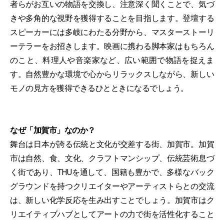
者らがお互いの物語を交換し、注意深く聞くことで、気づ
きや多⾓的な視野を獲得することを⽬指します。登壇する
スピーカーには多岐にわたる分野から、マスターストーリ
ーテラーをお招きします。映画に携わる脚本家はもちろん
のこと、料理⼈や⾳楽家など、広い範囲で物語を捉えま
す。⾃然豊かな環境で⼼からリラックスしながら、新しい
モノの⾒⽅を獲得できるひとときになるでしょう。
なぜ「加賀市」なのか？
舞台は⽇本が誇る伝統と⽂化が交差する街、加賀市。加賀
市は⾃然、⾷、⽂化、クラフトマンシップ、伝統芸術息づ
く街であり、THUを通して、国籍も豊かで、多様なバック
グラウンドを持つクリエイターやアーティストらとの交流
は、新しい化学反応を⽣み出すことでしょう。加賀市はク
リエイティブハブとしてアートの⼒で街を活性化すること