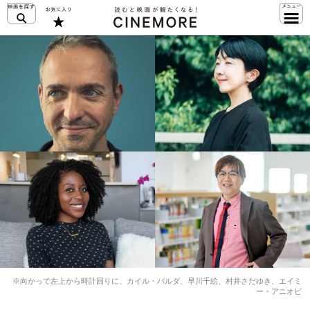
※向かって左上から時計回りに、カイル・バルダ、早川千絵、村井さだゆき、エイミ
ー・アニオビ