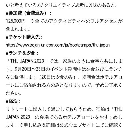
いと考えている⽅/ クリエイティブ思考に興味のある⽅。
■参加費（⾷費込み）：
125,000円 ※全てのアクティビティへのフルアクセスが
含まれます。
■チケット購⼊先：
https://www.trojan-unicorn.com/ja/bootcamps/thu-japan
■ランチ＆⼣⾷：
「THU JAPAN 2023」では、家族のように⾷事を共にしま
す。9⽉20⽇〜23⽇のイベント期間中は⼣⾷並びにランチ
をご提供します（20⽇は⼣⾷のみ）。※朝⾷はホテルアロ
ーレにご宿泊される⽅のみとなりますので、予めご了承く
ださい。
■宿泊：
リトリートに没⼊して過ごしてもらうため、宿泊は「THU
JAPAN 2023」の会場であるホテルアローレをおすすめし
ます。※申し込み＆詳細は公式ウェブサイトにてご確認く