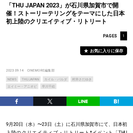
「THU JAPAN 2023」が⽯川県加賀市で開
催！ストーリーテリングをテーマにした⽇本
初上陸のクリエイティブ・リトリート
PAGES
1
お気に入りに保存
2023.09.14
CINEMORE編集部
NEWS
THUJAPAN
カイル・バルダ
村井さだゆき
エイミー・アニオビ
早川千絵
9⽉20⽇（⽔）〜23⽇（⼟）に⽯川県加賀市にて、⽇本初
上陸のクリエイティブ・リトリート*イベント「THU