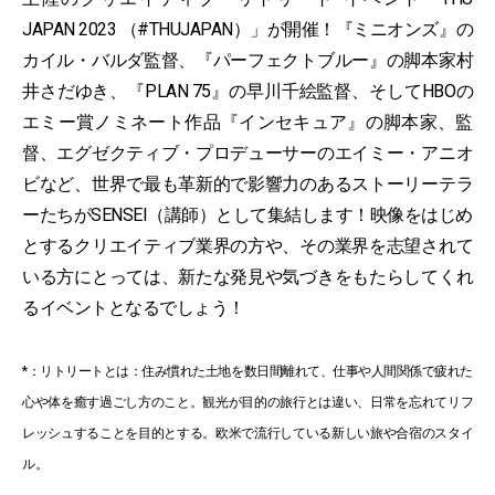
JAPAN 2023 （#THUJAPAN）」が開催！『ミニオンズ』の
カイル・バルダ監督、『パーフェクトブルー』の脚本家村
井さだゆき、『PLAN 75』の早川千絵監督、そしてHBOの
エミー賞ノミネート作品『インセキュア』の脚本家、監
督、エグゼクティブ・プロデューサーのエイミー・アニオ
ビなど、世界で最も⾰新的で影響⼒のあるストーリーテラ
ーたちがSENSEI（講師）として集結します！映像をはじめ
とするクリエイティブ業界の方や、その業界を志望されて
いる方にとっては、新たな発見や気づきをもたらしてくれ
るイベントとなるでしょう！
*：リトリートとは：住み慣れた⼟地を数⽇間離れて、仕事や⼈間関係で疲れた
⼼や体を癒す過ごし⽅のこと。観光が⽬的の旅⾏とは違い、⽇常を忘れてリフ
レッシュすることを⽬的とする。欧⽶で流⾏している新しい旅や合宿のスタイ
ル。