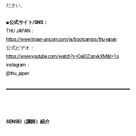
ださい。
■公式サイト/SNS：
THU JAPAN：
https://www.trojan-unicorn.com/ja/bootcamps/thu-japan
公式ビデオ：
https://www.youtube.com/watch?v=OalOZspvkXM&t=1s
instagram：
@thu_japan
SENSEI（講師）紹介