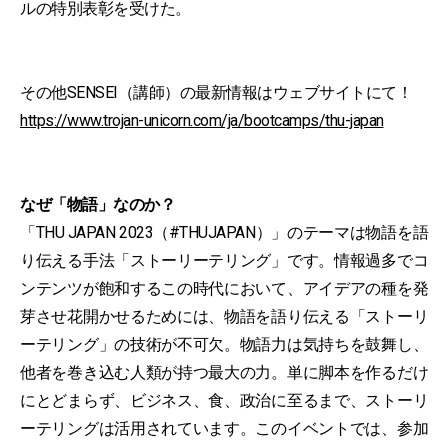
ルの特別表彰を受けた。
その他SENSEI（講師）の最新情報はウェブサイトにて！
https://www.trojan-unicorn.com/ja/bootcamps/thu-japan
なぜ「物語」なのか？
「THU JAPAN 2023（#THUJAPAN）」のテーマは物語を語
り伝える⼿法「ストーリーテリング」です。情報過多でコ
ンテンツが飽和するこの時代において、アイデアの種を発
芽させ花開かせるためには、物語を語り伝える「ストーリ
ーテリング」の技術が不可⽋。物語⼒は気持ちを⿎舞し、
他者を巻き込む⼈類が持つ最⼤の⼒。単に脚本を作るだけ
にとどまらず、ビジネス、⾷、政治に⾄るまで、ストーリ
ーテリングは活⽤されています。このイベントでは、参加