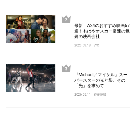
最新！A24のおすすめ映画67
選！もはやオスカー常連の気
鋭の映画会社
2025.03.18
SYO
『Michael／マイケル』スー
パースターの光と影、その
「光」を求めて
2026.06.11
斉藤博昭