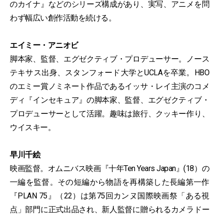
のカイナ』などのシリーズ構成があり、実写、アニメを問
わず幅広い創作活動を続ける。
エイミー・アニオビ
脚本家、監督、エグゼクティブ・プロデューサー。ノース
テキサス出⾝、スタンフォード⼤学とUCLAを卒業。HBO
のエミー賞ノミネート作品であるイッサ・レイ主演のコメ
ディ『インセキュア』の脚本家、監督、エグゼクティブ・
プロデューサーとして活躍。趣味は旅⾏、クッキー作り、
ウイスキー。
早川千絵
映画監督。オムニバス映画『⼗年Ten Years Japan』(18）の
⼀編を監督。その短編から物語を再構築した⻑編第⼀作
『PLAN 75』（22）は第75回カンヌ国際映画祭「ある視
点」部⾨に正式出品され、新⼈監督に贈られるカメラドー