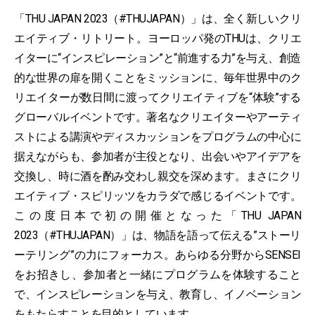
「THU JAPAN 2023（#THUJAPAN）」は、全く新しいクリ
エイティブ・リトリート。ヨーロッパ発のTHUは、クリエ
イターに“インスピレーション”と“前進する⼒”を与え、創造
的な世界の扉を開くことをミッションに、毎年世界中のク
リエイターが数⽇間に渡ってクリエイティブを“体験”する
グローバルイベントです。著名なクリエイターやアーティ
ストによる講演やディスカッションをプログラムの中⼼に
据えながらも、参加者が主役となり、出会いやアイデアを
交換し、時に酒を酌み交わし親交を深めます。まさにクリ
エイティブ・スピリッツをカラダで感じるイベントです。
この度⽇本で初の開催となった「THU JAPAN
2023（#THUJAPAN）」は、物語を語って伝える”ストーリ
ーテリング”の⼒にフォーカス。あらゆる分野からSENSEI
をお招きし、参加者と⼀緒にプログラムを体験すること
で、インスピレーションを与え、教育し、イノベーション
をもたらすことを⽬的としています。