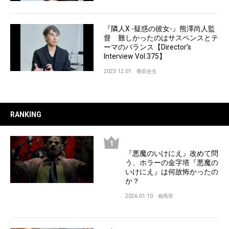
『隣人X -疑惑の彼女-』熊澤尚人監
督 難しかったのはサスペンスとテ
ーマのバランス【Director’s
Interview Vol.375】
2023.12.01
香田史生
RANKING
『悪魔のいけにえ』改めて問
う、ホラーの金字塔『悪魔の
いけにえ』は何故怖かったの
か？
2026.01.10
相馬学