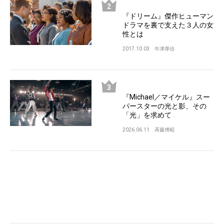
『ドリーム』傑作ヒューマン
ドラマを裏で支えた３人の女
性とは
2017.10.03
牛津厚信
『Michael／マイケル』スー
パースターの光と影、その
「光」を求めて
2026.06.11
斉藤博昭