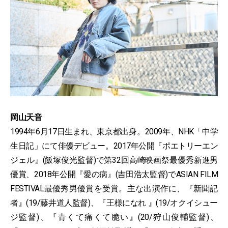
岡山天音
1994年6月17日生まれ、東京都出身。2009年、NHK「中学
生日記」にて俳優デビュー。2017年公開『ポエトリーエン
ジェル』(飯塚俊光監督)で第32回高崎映画祭最優秀新進男
優賞、2018年公開『愛の病』(吉田浩太監督)でASIAN FILM
FESTIVAL最優秀男優賞を受賞。主な出演作に、『新聞記
者』(19/藤井道人監督)、『王様になれ 』(19/オクイシュー
ジ監督)、『青くて痛くて脆い』(20/狩山俊輔監督)、