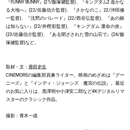
『FUNNY BUNNY』(21/飯塚健監督)、『キングダム2 遥かな
る大地へ』(22/佐藤信介監督)、『さかなのこ』22/沖田修
一監督)、『沈黙のパレード』(22/西谷弘監督)、『あの娘
は知らない』(22/井樫彩監督)、『キングダム 運命の炎』
(23/佐藤信介監督)、『ある閉ざされた雪の山荘で』(24/飯
塚健監督)など。
取材・文：
香田史生
CINEMOREの編集部員兼ライター。映画のめざめは『グー
ニーズ』と『インディ・ジョーンズ 魔宮の伝説』。最近
のお気に入りは、黒澤明や小津安二郎など4Kデジタルリマ
スターのクラシック作品。
撮影：青木一成