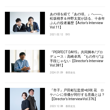
あの頃を経て『あの頃。』へ――。
松坂桃李＆仲野太賀が語る、十余年
ぶんの役者遍歴【Actor's Interview
Vol.11】
2021.02.12
SYO
『PERFECT DAYS』共同脚本/プロ
デュース：高崎卓馬 “もの作り”は
手段じゃない【Director’s Interview
Vol.381】
2024.01.09
香田史生
『市子』戸田彬弘監督×杉咲 花 ロ
ケハンに俳優が同行する意義とは？
【Director’s InterviewVol.376】
2023.12.08
香田史生