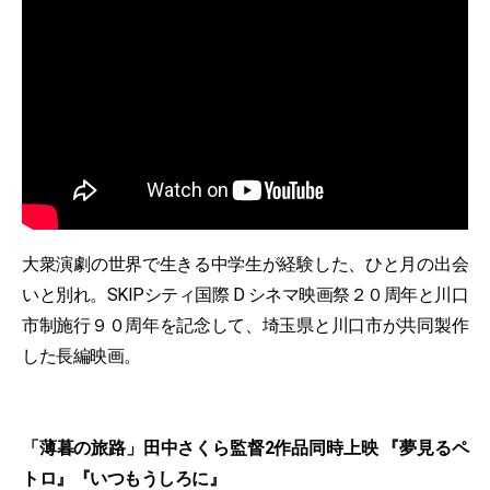
大衆演劇の世界で生きる中学生が経験した、ひと月の出会
いと別れ。SKIPシティ国際 D シネマ映画祭２０周年と川⼝
市制施⾏９０周年を記念して、埼⽟県と川⼝市が共同製作
した⻑編映画。
「薄暮の旅路」田中さくら監督2作品同時上映 『夢見るペ
トロ』『いつもうしろに』