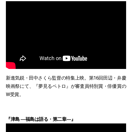
新進気鋭・田中さくら監督の特集上映。第16回田辺・弁慶
映画祭にて、『夢見るペトロ』が審査員特別賞・俳優賞の
W受賞。
『津島 ―福島は語る・第二章―』