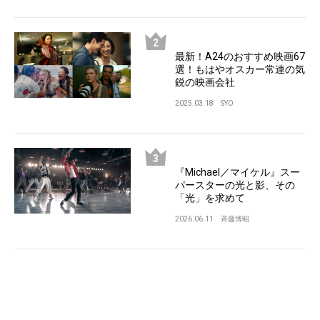
最新！A24のおすすめ映画67
選！もはやオスカー常連の気
鋭の映画会社
2025.03.18
SYO
『Michael／マイケル』スー
パースターの光と影、その
「光」を求めて
2026.06.11
斉藤博昭