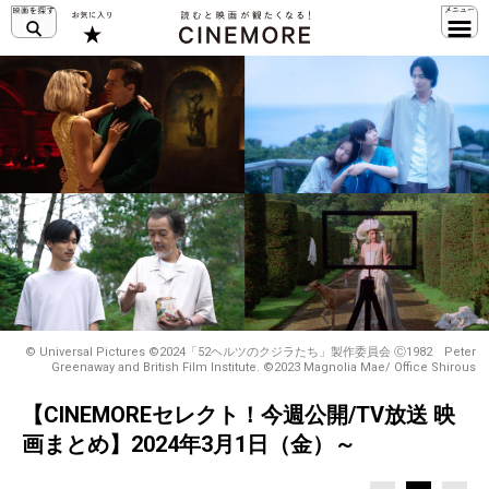
© Universal Pictures ©2024「52ヘルツのクジラたち」製作委員会 Ⓒ1982 Peter
Greenaway and British Film Institute. ©️2023 Magnolia Mae/ Office Shirous
【CINEMOREセレクト！今週公開/TV放送 映
画まとめ】2024年3月1日（金）～