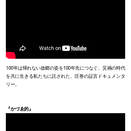
100年は帰れない故郷の姿を100年先につなぐ、災禍の時代
を共に生きる私たちに託された、圧巻の証言ドキュメンタ
リー。
『かづゑ的』