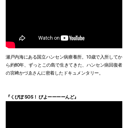
瀬戸内海にある国立ハンセン病療養所。10歳で入所してか
ら約80年、ずっとこの島で生きてきた、ハンセン病回復者
の宮﨑かづゑさんに密着したドキュメンタリー。
『くぴぽ SOS！ びよーーーーんど』