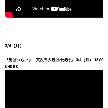
3/4（月）
『男はつらいよ 寅次郎夕焼け小焼け』 3/4（月） 13:00
NHK BS