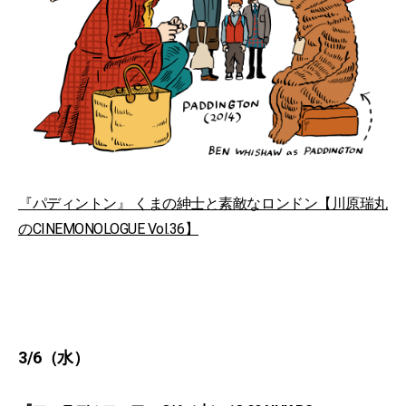
『パディントン』 くまの紳士と素敵なロンドン【川原瑞丸
のCINEMONOLOGUE Vol.36】
3/6（水）