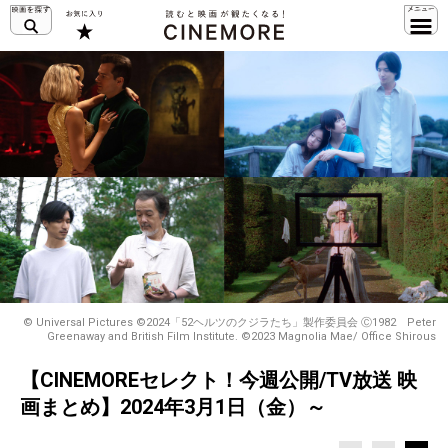
© Universal Pictures ©2024「52ヘルツのクジラたち」製作委員会 Ⓒ1982 Peter
Greenaway and British Film Institute. ©️2023 Magnolia Mae/ Office Shirous
【CINEMOREセレクト！今週公開/TV放送 映
画まとめ】2024年3月1日（金）～