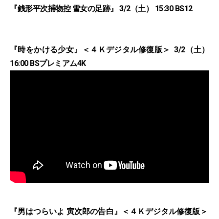
『銭形平次捕物控 雪女の足跡』 3/2（土） 15:30 BS12
『時をかける少女』＜４Ｋデジタル修復版＞ 3/2（土）
16:00 BSプレミアム4K
『男はつらいよ 寅次郎の告白』＜４Ｋデジタル修復版＞