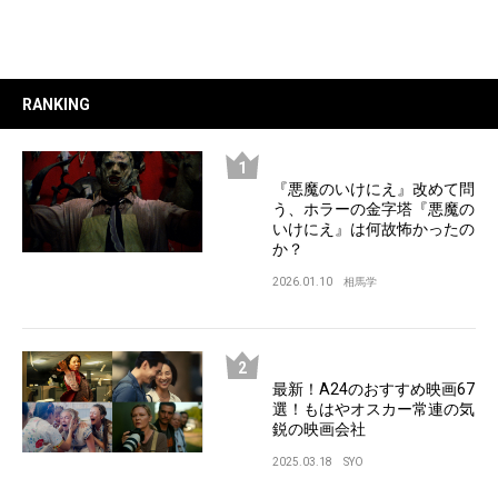
RANKING
『悪魔のいけにえ』改めて問
う、ホラーの金字塔『悪魔の
いけにえ』は何故怖かったの
か？
2026.01.10
相馬学
最新！A24のおすすめ映画67
選！もはやオスカー常連の気
鋭の映画会社
2025.03.18
SYO