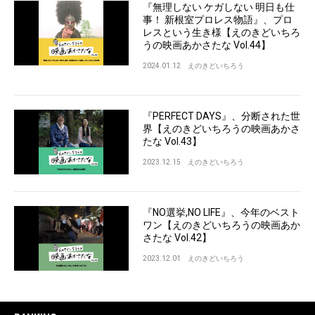
『無理しない ケガしない 明日も仕
事！ 新根室プロレス物語』、プロ
レスという生き様【えのきどいちろ
うの映画あかさたな Vol.44】
2024.01.12
えのきどいちろう
『PERFECT DAYS』、分断された世
界【えのきどいちろうの映画あかさ
たな Vol.43】
2023.12.15
えのきどいちろう
『NO選挙,NO LIFE』、今年のベスト
ワン【えのきどいちろうの映画あか
さたな Vol.42】
2023.12.01
えのきどいちろう