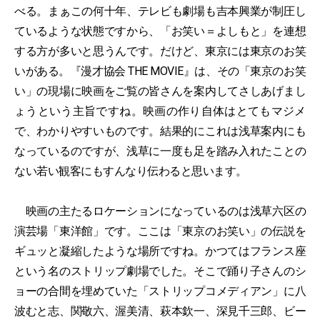
べる。まぁこの何十年、テレビも劇場も吉本興業が制圧し
ているような状態ですから、「お笑い＝よしもと」を連想
する方が多いと思うんです。だけど、東京には東京のお笑
いがある。『漫才協会 THE MOVIE』は、その「東京のお笑
い」の現場に映画をご覧の皆さんを案内してさしあげまし
ょうという主旨ですね。映画の作り自体はとてもマジメ
で、わかりやすいものです。結果的にこれは浅草案内にも
なっているのですが、浅草に一度も足を踏み入れたことの
ない若い観客にもすんなり伝わると思います。
映画の主たるロケーションになっているのは浅草六区の
演芸場「東洋館」です。ここは「東京のお笑い」の伝説を
ギュッと凝縮したような場所ですね。かつてはフランス座
という名のストリップ劇場でした。そこで踊り子さんのシ
ョーの合間を埋めていた「ストリップコメディアン」に八
波むと志、関敬六、渥美清、萩本欽一、深見千三郎、ビー