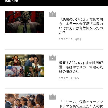
RANKING
『悪魔のいけにえ』改めて問
う、ホラーの金字塔『悪魔の
いけにえ』は何故怖かったの
か？
2026.01.10
相馬学
最新！A24のおすすめ映画67
選！もはやオスカー常連の気
鋭の映画会社
2025.03.18
SYO
『ドリーム』傑作ヒューマン
ドラマを裏で支えた３人の女