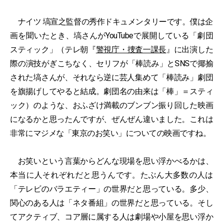
ナイツ 塙宣之監督の秀作ドキュメンタリーです。僕は企
画を聞いたとき、塙さんがYouTubeで展開している「劇団
スティック」（テレ朝『
警視庁・捜査一課長
』に出演した
際の演技がぎこちなく、セリフが「棒読み」とSNSで揶揄
された塙さんが、それなら逆に芸人集めて「棒読み」劇団
を旗揚げしてやると結成。劇団名の由来は「棒」＝スティ
ック）のような、おふざけ満載のブンブン振り回した映画
になるかと思ったんですが、ぜんぜん違いました。これは
非常にマジメな「東京のお笑い」についての映画ですね。
お笑いという言葉からどんな現場を思い浮かべるかは、
本当に人それぞれだと思うんです。たぶん大多数の人は
「テレビのバラエティー」の世界だと思っている。多少、
関心のある人は「ネタ番組」の世界だと思っている。そし
てアクティブ、コア層に属する人は劇場や小屋を思い浮か