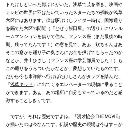
トたけしといった顔ぶれがいた。浅草で芸を磨き、映画や
テレビの世界に羽ばたいていったスターたちの残映が浅草
六区にはあります。僕は駆け出しライター時代、国際通り
を隔てた六区の間近（「どぜう飯田屋」の辺り）にワンル
ームマンションを借りて住み、フランス座（まだ最後の時
期、残ってたんです！）の窓を見て、あぁ、欽ちゃんはあ
そこの窓から踊り子の奥さんにお金を投げてもらったのか
なとか、井上ひさし（フランス座の学芸部員でした！）も
この通りをうろついたかなとか、夢想していたものです。
だから今も東洋館へ行けばたけしさんがタップを踏んだ、
『
浅草キッド
』に出てくるエレベーターの現物に乗ること
ができます。あぁ、あの場所に自分も立っているのだと感
激することしきりです。
ですが、それは歴史ですよね。『漫才協会 THE MOVIE』
が描いたのは今なんです。伝説や歴史の現場は今はすっか