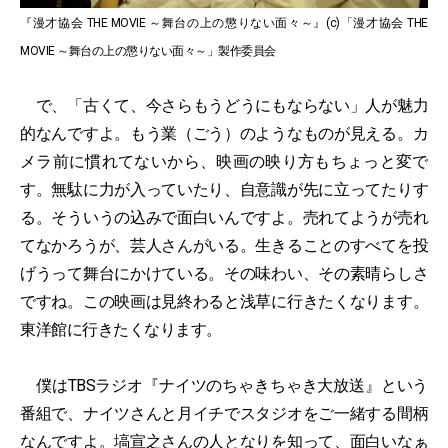
『漫才協会 THE MOVIE ～舞台の上の懲りない面々～』(c)「漫才協会 THE
MOVIE ～舞台の上の懲りない面々～」製作委員会
で、「古くて、今さらもうどうにもならない」人が魅力
的なんですよ。もう業（ごう）のようなものが見える。カ
メラ前に慣れてないから、映画の映り方もちょっと変で
す。無駄に力が入っていたり、自意識が先に立ってたりす
る。そういうの込みで面白いんですよ。売れてようが売れ
てなかろうが、芸人さんがいる。生きることのすべてを投
げうって舞台にかけている。その味わい、その素晴らしさ
ですね。この映画は見終わると浅草に行きたくなります。
東洋館に行きたくなります。
僕はTBSラジオ『ナイツのちゃきちゃき大放送』という
番組で、ナイツさんと月イチでスタジオをご一緒する間柄
なんですよ。塙宣之さんの人となりを知って、面白いなぁ