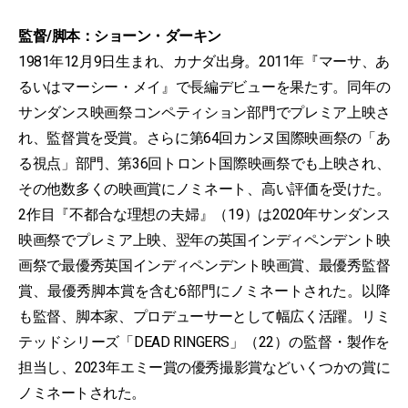
監督/脚本：ショーン・ダーキン
1981年12月9日生まれ、カナダ出身。2011年『マーサ、あ
るいはマーシー・メイ』で長編デビューを果たす。同年の
サンダンス映画祭コンペティション部門でプレミア上映さ
れ、監督賞を受賞。さらに第64回カンヌ国際映画祭の「あ
る視点」部門、第36回トロント国際映画祭でも上映され、
その他数多くの映画賞にノミネート、高い評価を受けた。
2作目『不都合な理想の夫婦』（19）は2020年サンダンス
映画祭でプレミア上映、翌年の英国インディペンデント映
画祭で最優秀英国インディペンデント映画賞、最優秀監督
賞、最優秀脚本賞を含む6部門にノミネートされた。以降
も監督、脚本家、プロデューサーとして幅広く活躍。リミ
テッドシリーズ「DEAD RINGERS」（22）の監督・製作を
担当し、2023年エミー賞の優秀撮影賞などいくつかの賞に
ノミネートされた。