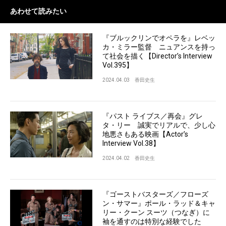
あわせて読みたい
『ブルックリンでオペラを』レベッ
カ・ミラー監督 ニュアンスを持っ
て社会を描く【Director’s Interview
Vol.395】
2024.04.03
香田史生
『パスト ライブス／再会』グレ
タ・リー 誠実でリアルで、少し心
地悪さもある映画【Actor’s
Interview Vol.38】
2024.04.02
香田史生
『ゴーストバスターズ／フローズ
ン・サマー』ポール・ラッド＆キャ
リー・クーン スーツ（つなぎ）に
袖を通すのは特別な経験でした