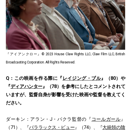
『アイアンクロー』© 2023 House Claw Rights LLC; Claw Film LLC; British
Broadcasting Corporation. All Rights Reserved.
Q：この映画を作る際に『
レイジング・ブル
』（80）や
『
ディアハンター
』（78）を参考にしたとコメントされて
いますが、監督自身が影響を受けた映画や監督を教えてく
ださい。
ダーキン：アラン・J・パクラ監督の『
コールガール
』
（71）、『
パララックス・ビュー
』（74）、『
大統領の陰