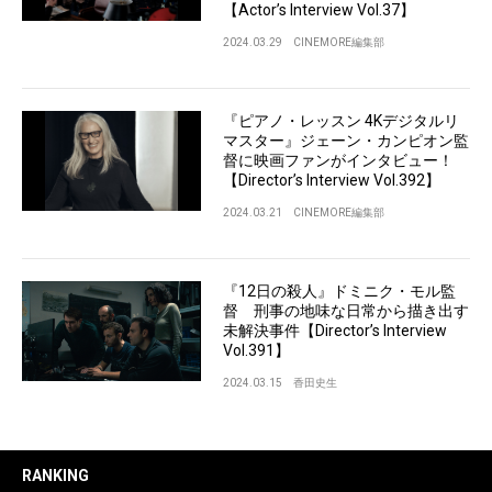
【Actor’s Interview Vol.37】
2024.03.29
CINEMORE編集部
『ピアノ・レッスン 4Kデジタルリ
マスター』ジェーン・カンピオン監
督に映画ファンがインタビュー！
【Director’s Interview Vol.392】
2024.03.21
CINEMORE編集部
『12日の殺人』ドミニク・モル監
督 刑事の地味な日常から描き出す
未解決事件【Director’s Interview
Vol.391】
2024.03.15
香田史生
RANKING