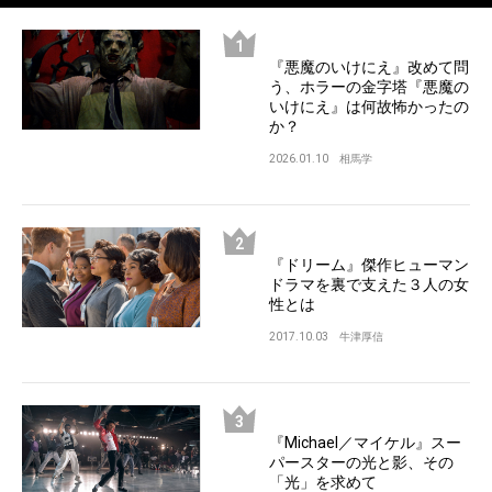
『悪魔のいけにえ』改めて問
う、ホラーの金字塔『悪魔の
いけにえ』は何故怖かったの
か？
2026.01.10
相馬学
『ドリーム』傑作ヒューマン
ドラマを裏で支えた３人の女
性とは
2017.10.03
牛津厚信
『Michael／マイケル』スー
パースターの光と影、その
「光」を求めて