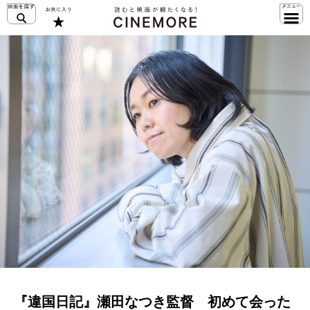
『違国日記』瀬田なつき監督 初めて会った