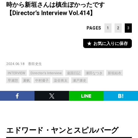
時から新垣さんは槙生ぽかったです
【Director’s Interview Vol.414】
PAGES
1
2
3
お気に入りに保存
2024.06.18
香田史生
INTERVIEW
Director’s Interview
違国日記
瀬田なつき
新垣結衣
早瀬憩
夏帆
中村優子
染谷将太
瀬戸康史
エドワード・ヤンとスピルバーグ