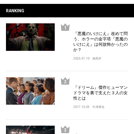
RANKING
『悪魔のいけにえ』改めて問
う、ホラーの金字塔『悪魔の
いけにえ』は何故怖かったの
か？
2026.01.10
相馬学
『ドリーム』傑作ヒューマン
ドラマを裏で支えた３人の女
性とは
2017.10.03
牛津厚信