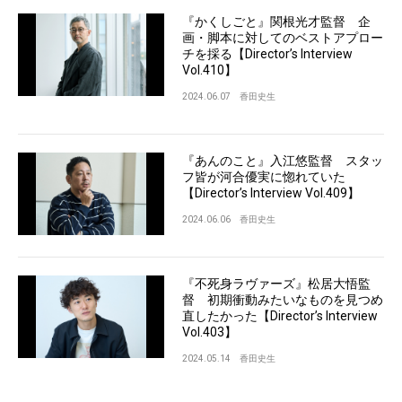
『かくしごと』関根光才監督 企
画・脚本に対してのベストアプロー
チを採る【Director’s Interview
Vol.410】
2024.06.07
香田史生
『あんのこと』入江悠監督 スタッ
フ皆が河合優実に惚れていた
【Director’s Interview Vol.409】
2024.06.06
香田史生
『不死身ラヴァーズ』松居大悟監
督 初期衝動みたいなものを見つめ
直したかった【Director’s Interview
Vol.403】
2024.05.14
香田史生