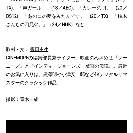
TX)、「声ガール！」(18／ABC)、「カレーの唄。」(20／
BS12)、「あのコの夢をみたんです。」(20／TX)、「柚木
さんちの四兄弟。」（24／NHK）など
取材・文：
香田史生
CINEMOREの編集部員兼ライター。映画のめざめは『グー
ニーズ』と『インディ・ジョーンズ 魔宮の伝説』。最近
のお気に入りは、黒澤明や小津安二郎など4Kデジタルリマ
スターのクラシック作品。
撮影：青木一成