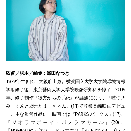
監督／脚本／編集：瀬田なつき
1979年生まれ、大阪府出身。横浜国立大学大学院環境情報
学府修了後、東京藝術大学大学院映像研究科を修了。2009
年、修了制作『彼方からの手紙』が話題になり、『嘘つき
みーくんと壊れたまーちゃん』(11)で商業長編映画デビュ
ー。主な監督作品に、映画では『PARKS パークス』(17)、
『ジオラマボーイ・パノラマガール』(20)、
『HOMESTAY』(22）。ドラマでは「セトウツミ」(17／