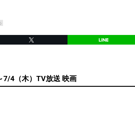
め
～7/4（木）TV放送 映画