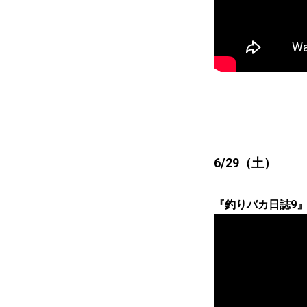
6/29（土）
『釣りバカ日誌9』＜