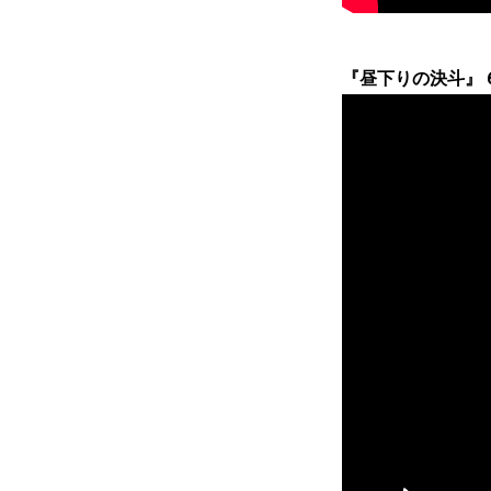
『昼下りの決斗』 6/2