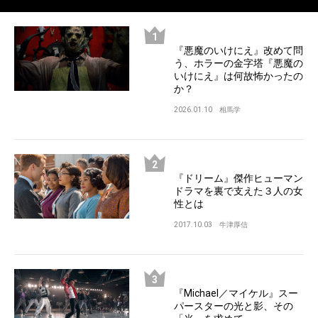
『悪魔のいけにえ』改めて問
う、ホラーの金字塔『悪魔の
いけにえ』は何故怖かったの
か？
2026.01.10
相馬学
『ドリーム』傑作ヒューマン
ドラマを裏で支えた３人の女
性とは
2017.10.03
牛津厚信
『Michael／マイケル』スー
パースターの光と影、その