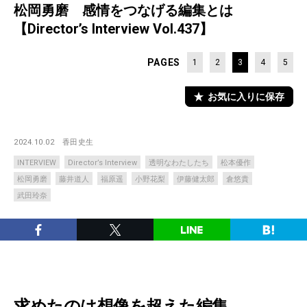
松岡勇磨 感情をつなげる編集とは
【Director’s Interview Vol.437】
PAGES
1
2
3
4
5
お気に入りに保存
2024.10.02
香田史生
INTERVIEW
Director’s Interview
透明なわたしたち
松本優作
松岡勇磨
藤井道人
福原遥
小野花梨
伊藤健太郎
倉悠貴
武田玲奈
求めたのは想像を超えた編集