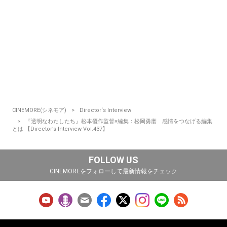
CINEMORE(シネモア)
Director‘s Interview
『透明なわたしたち』松本優作監督×編集：松岡勇磨 感情をつなげる編集
とは 【Director’s Interview Vol.437】
FOLLOW US
CINEMOREをフォローして最新情報をチェック