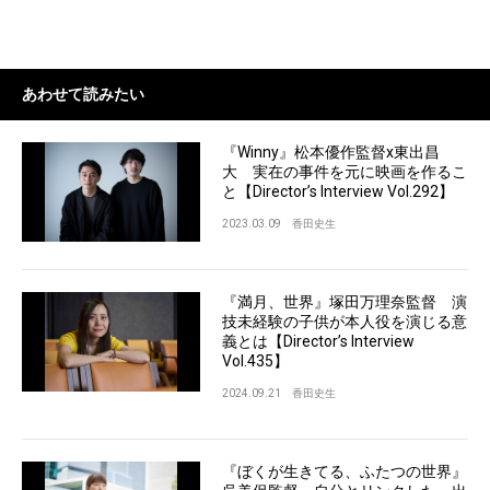
あわせて読みたい
『Winny』松本優作監督x東出昌
大 実在の事件を元に映画を作るこ
と【Director’s Interview Vol.292】
2023.03.09
香田史生
『満月、世界』塚⽥万理奈監督 演
技未経験の子供が本人役を演じる意
義とは【Director’s Interview
Vol.435】
2024.09.21
香田史生
『ぼくが生きてる、ふたつの世界』