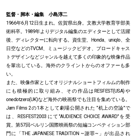
監督・脚本・編集 小島淳二
1966年6月12日生まれ。佐賀県出身。文教大学教育学部美
術科卒。1989年よりデジタル編集のエディターとして活躍
後、ディレクターに転向する。資生堂、Honda、uniqlo、全
日空などのTVCM、ミュージックビデオ、ブロードキャス
トデザインなどジャンルを越えて多くの印象的な映像作品
を輩出している。海外のクライントからのオファーも多
い。
また、映像作家としてオリジナルショートフィルムの制作
にも積極的に取り組み、その作品はRESFEST(USA)や
onedotzero(UK)など海外の映画祭でも注目を集めている。
Jam Films 2の1本として劇場公開された "机上の空論"で
は、RESFEST2003にて"AUDIENCE CHOICE AWARD"を受
賞。第57回ベルリン国際映画祭の短編コンペティション部
門に「THE JAPANESE TRADITION ~謝罪~」が出品され