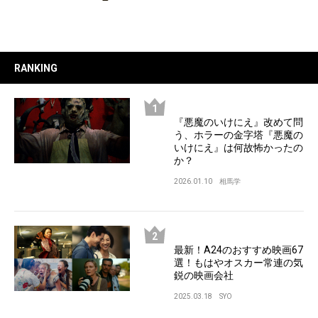
RANKING
『悪魔のいけにえ』改めて問
う、ホラーの金字塔『悪魔の
いけにえ』は何故怖かったの
か？
2026.01.10
相馬学
最新！A24のおすすめ映画67
選！もはやオスカー常連の気
鋭の映画会社
2025.03.18
SYO