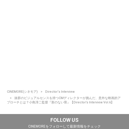
CINEMORE(シネモア)
Director‘s Interview
抜群のビジュアルセンスを持つCMディレクターが挑んだ、意外な映画的ア
プローチとは？小島淳二監督『形のない骨』【Director’s Interview Vol.6】
FOLLOW US
CINEMOREをフォローして最新情報をチェック