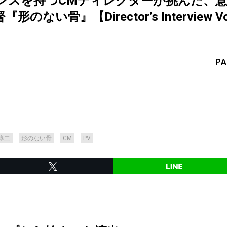
ンスを持つCMディレクターが挑んだ、
い骨』【Director’s Interview Vo
PA
淳二
形のない骨
CM
PV