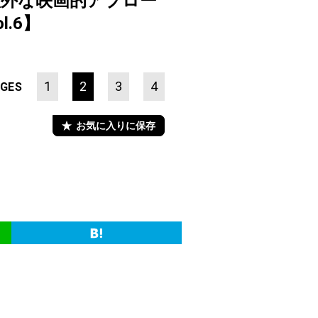
意外な映画的アプロー
l.6】
1
2
3
4
GES
お気に入りに保存