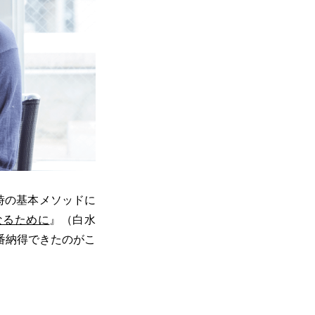
時の基本メソッドに
なるために
』（白水
番納得できたのがこ