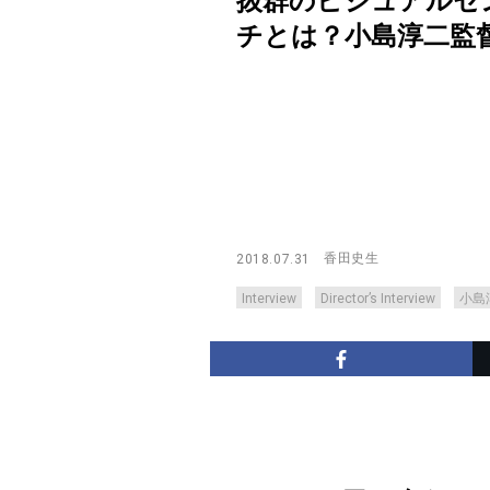
抜群のビジュアルセ
チとは？小島淳二監督『形のな
香田史生
2018.07.31
Interview
Director’s Interview
小島