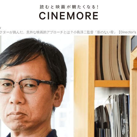
w
が挑んだ、意外な映画的アプローチとは？小島淳二監督『形のない骨』【Director’s Interv