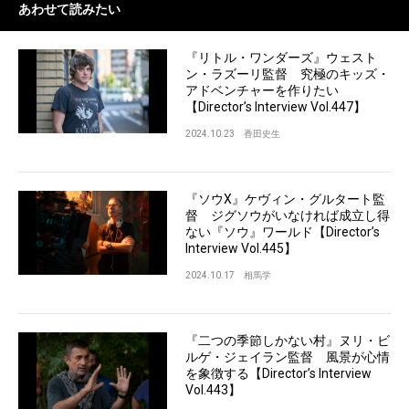
あわせて読みたい
『リトル・ワンダーズ』ウェスト
ン・ラズーリ監督 究極のキッズ・
アドベンチャーを作りたい
【Director’s Interview Vol.447】
2024.10.23
香田史生
『ソウX』ケヴィン・グルタート監
督 ジグソウがいなければ成立し得
ない『ソウ』ワールド【Director’s
Interview Vol.445】
2024.10.17
相馬学
『二つの季節しかない村』ヌリ・ビ
ルゲ・ジェイラン監督 風景が心情
を象徴する【Director’s Interview
Vol.443】