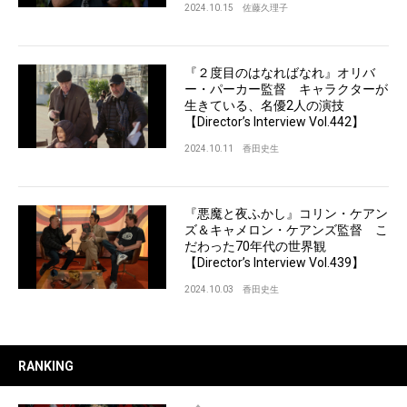
2024.10.15
佐藤久理子
『２度目のはなればなれ』オリバ
ー・パーカー監督 キャラクターが
生きている、名優2人の演技
【Director’s Interview Vol.442】
2024.10.11
香田史生
『悪魔と夜ふかし』コリン・ケアン
ズ＆キャメロン・ケアンズ監督 こ
だわった70年代の世界観
【Director’s Interview Vol.439】
2024.10.03
香田史生
RANKING