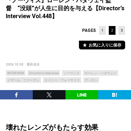
『ノーヴィス』ローレン・ハダウェイ監
督 “没頭”が人生に目的を与える【Director’s
Interview Vol.448】
PAGES
1
2
3
お気に入りに保存
2024.10.30
香田史生
INTERVIEW
Director’s Interview
ノーヴィス
ローレン・ハダウェイ
イザベル・ファーマン
エイミー・フォーサイス
ディロン
壊れたレンズがもたらす効果