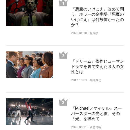
『悪魔のいけにえ』改めて問
う、ホラーの金字塔『悪魔の
いけにえ』は何故怖かったの
か？
2026.01.10
相馬学
『ドリーム』傑作ヒューマン
ドラマを裏で支えた３人の女
性とは
2017.10.03
牛津厚信
『Michael／マイケル』スー
パースターの光と影、その
「光」を求めて
2026.06.11
斉藤博昭