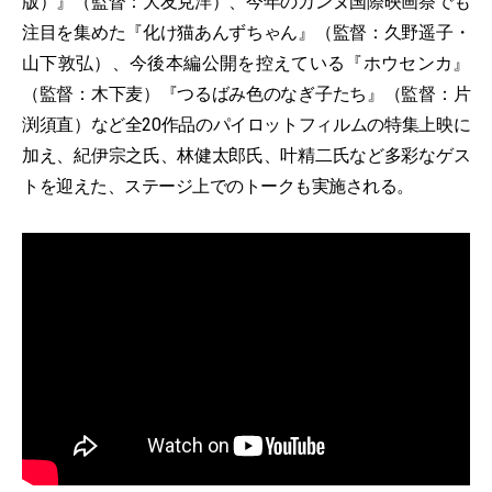
版）』（監督：大友克洋）、今年のカンヌ国際映画祭でも
注目を集めた『化け猫あんずちゃん』（監督：久野遥子・
山下敦弘）、今後本編公開を控えている『ホウセンカ』
（監督：木下麦）『つるばみ色のなぎ子たち』（監督：片
渕須直）など全20作品のパイロットフィルムの特集上映に
加え、紀伊宗之氏、林健太郎氏、叶精二氏など多彩なゲス
トを迎えた、ステージ上でのトークも実施される。