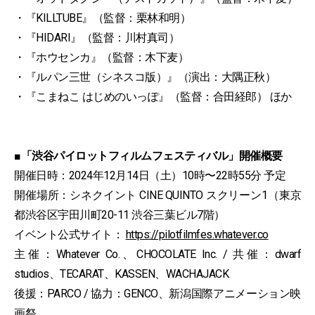
・『KILLTUBE』（監督：栗林和明）
・『HIDARI』（監督：川村真司）
・『ホウセンカ』（監督：木下麦）
・『ルパン三世（シネスコ版）』（演出：大隅正秋）
・『こまねこ はじめのいっぽ』（監督：合田経郎） ほか
■「渋谷パイロットフィルムフェスティバル」開催概要
開催日時：2024年12月14日（土）10時〜22時55分 予定
開催場所：シネクイント CINE QUINTO スクリーン1（東京
都渋谷区宇田川町20-11 渋谷三葉ビル7階）
イベント公式サイト：
https://pilotfilmfes.whatever.co
主催：Whatever Co.、CHOCOLATE Inc. / 共催：dwarf
studios、TECARAT、KASSEN、WACHAJACK
後援：PARCO / 協力：GENCO、新潟国際アニメーション映
画祭