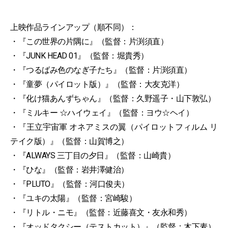
上映作品ラインアップ（順不同）：
・『この世界の片隅に』（監督：片渕須直）
・『JUNK HEAD 01』（監督：堀貴秀）
・『つるばみ色のなぎ子たち』（監督：片渕須直）
・『童夢（パイロット版）』（監督：大友克洋）
・『化け猫あんずちゃん』（監督：久野遥子・山下敦弘）
・『ミルキー ☆ハイウェイ』（監督：ヨウ☆ヘイ）
・『王立宇宙軍 オネアミスの翼（パイロットフィルム リ
テイク版）』（監督：山賀博之）
・『ALWAYS 三丁目の夕日』（監督：山崎貴）
・『ひな』（監督：岩井澤健治）
・『PLUTO』（監督：河口俊夫）
・『ユキの太陽』（監督：宮崎駿）
・『リトル・ニモ』（監督：近藤喜文・友永和秀）
・『オッドタクシー（テストカット）』（監督：木下麦）