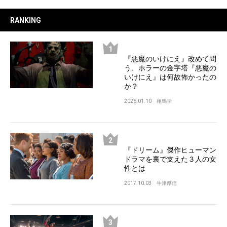
RANKING
『悪魔のいけにえ』改めて問
う、ホラーの金字塔『悪魔の
いけにえ』は何故怖かったの
か？
2026.01.10
相馬学
『ドリーム』傑作ヒューマン
ドラマを裏で支えた３人の女
性とは
2017.10.03
牛津厚信