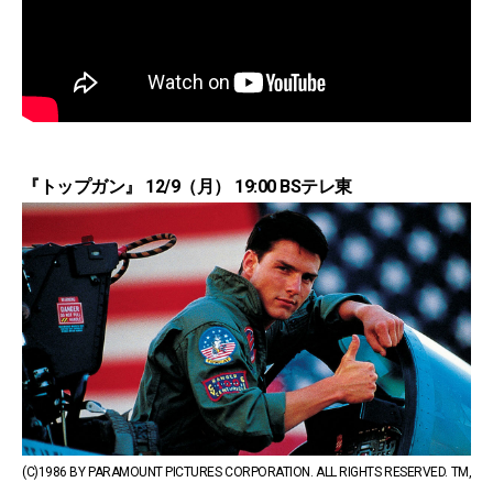
『トップガン』 12/9（月） 19:00 BSテレ東
(C)1986 BY PARAMOUNT PICTURES CORPORATION. ALL RIGHTS RESERVED. TM,