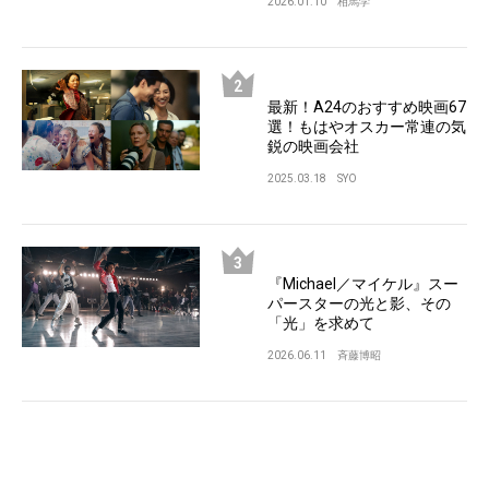
2026.01.10
相馬学
最新！A24のおすすめ映画67
選！もはやオスカー常連の気
鋭の映画会社
2025.03.18
SYO
『Michael／マイケル』スー
パースターの光と影、その
「光」を求めて
2026.06.11
斉藤博昭