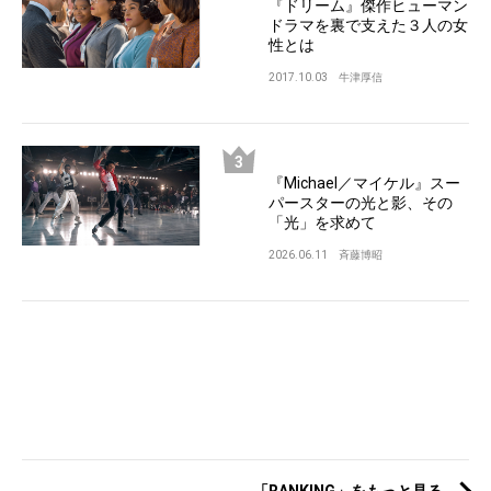
『ドリーム』傑作ヒューマン
ドラマを裏で支えた３人の女
性とは
2017.10.03
牛津厚信
『Michael／マイケル』スー
パースターの光と影、その
「光」を求めて
2026.06.11
斉藤博昭
「RANKING」をもっと見る