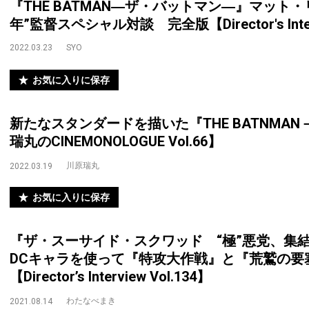
『THE BATMAN―ザ・バットマン―』マット
年”監督スペシャル対談 完全版【Director's Interv
2022.03.23
SYO
お気に入りに保存
新たなスタンダードを描いた『THE BATNMA
瑞丸のCINEMONOLOGUE Vol.66】
川原瑞丸
2022.03.19
お気に入りに保存
『ザ・スーサイド・スクワッド “極”悪党、
DCキャラを使って『特攻大作戦』と『荒鷲の要
【Director’s Interview Vol.134】
わたなべまき
2021.08.14