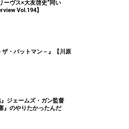
・リーヴス×大友啓史“同い
iew Vol.194】
N－ザ・バットマン－』【川原
集結』ジェームズ・ガン監督
塞』のやりたかったんだ