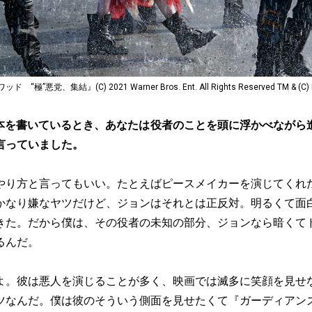
悪党、集結』(C) 2021 Warner Bros. Ent. All Rights Reserved TM & (C) 
本を書いているとき、あなたは役者のことを頭に浮かべながら
言っていました。
やり方と言ってもいい。たとえばピースメイカーを演じてくれ
かなり嫌なヤツだけど、ジョンはそれとは正反対。明るくて面
きた。だから僕は、その役者の未知の部分、ジョンなら暗くて
るんだ。
よ。彼は悪人を演じることが多く、映画では滅多に笑顔を見せ
ツなんだ。僕は彼のそういう側面を見せたくて『ガーディアン