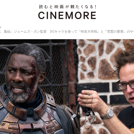
w
集結』ジェームズ・ガン監督 DCキャラを使って『特攻大作戦』と『荒鷲の要塞』のやりたかったんだ【