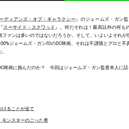
ーディアンズ・オブ・ギャラクシー
』のジェームズ・ガン監
『
スーサイド・スクワッド
』。何だそれは！最高以外の何も
画ファンは多いのではないだろうか。そして、いよいよそれが
100%ジェームズ・ガン印のDC映画、それは不謹慎とグロと不
た。
DC映画に挑んだのか？ 今回はジェームズ・ガン監督本人に話
つけることが全て
、モンスターのごった煮