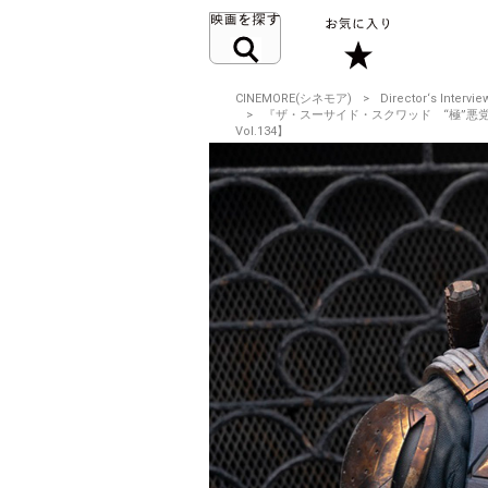
CINEMORE(シネモア)
Director‘s Intervie
『ザ・スーサイド・スクワッド “極”悪党、
Vol.134】