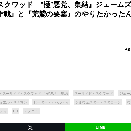
スクワッド “極”悪党、集結』ジェームズ
』と『荒鷲の要塞』のやりたかったんだ【Di
PA
・スーサイド・スクワッド "極"悪党、集結
スーサイド・スクワッド
ジェー
ョエル・キナマン
ピーター・カパルディ
シルヴェスター・スタローン
ヴ
ティ
DC
アメコミ