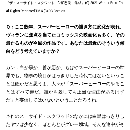
『ザ・スーサイド・スクワッド “極”悪党、集結』(C) 2021 Warner Bros. Ent.
All Rights Reserved TM & (C) DC Comics
Ｑ：ここ数年、スーパーヒーローの描き方に変化が表れ、
ヴィランに焦点を当てたコミックスの映画化も多く、その
最たるものが今回の作品です。あなたは最近のそういう傾
向をどう考えていますか？
ガン：白か黒か、善か悪か、もはやスーパーヒーローの世
界でも、物事の境目がはっきりした時代ではないというこ
とは確かだと思うよ。人々が「スーパーヒーローのやるこ
とはすべて善だ。誰かを殺しても正当な理由があるはず
だ」と妄信してはいないということだろうね。
本作のスーサイド・スクワッドのなかには白黒はっきりし
たヤツは少なく、ほとんどがグレー領域。そんな連中がそ