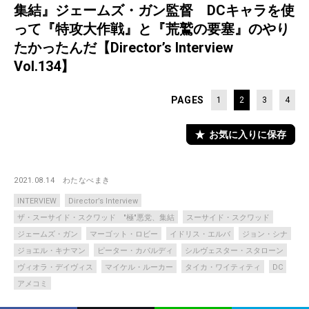
集結』ジェームズ・ガン監督 DCキャラを使
って『特攻大作戦』と『荒鷲の要塞』のやり
たかったんだ【Director’s Interview
Vol.134】
PAGES
1
2
3
4
お気に入りに保存
2021.08.14
わたなべまき
INTERVIEW
Director’s Interview
ザ・スーサイド・スクワッド "極"悪党、集結
スーサイド・スクワッド
ジェームズ・ガン
マーゴット・ロビー
イドリス・エルバ
ジョン・シナ
ジョエル・キナマン
ピーター・カパルディ
シルヴェスター・スタローン
ヴィオラ・デイヴィス
マイケル・ルーカー
タイカ・ワイティティ
DC
アメコミ