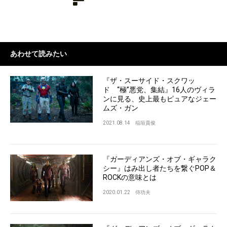
あわせて読みたい
『ザ・スーサイド・スクワッ
ド “極”悪党、集結』16人のヴィラ
ンに見る、史上最もピュアなジェー
ムズ・ガン
2021.08.14
稲垣貴俊
『ガーディアンズ・オブ・ギャラク
シー』はみ出し者たちを繋ぐPOP＆
ROCKの意味とは
2020.01.22
侍功夫