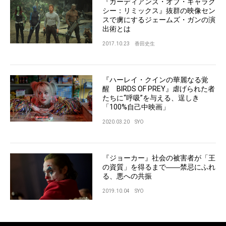
『ガーディアンズ・オブ・ギャラク
シー：リミックス』抜群の映像セン
スで虜にするジェームズ・ガンの演
出術とは
2017.10.23
香田史生
『ハーレイ・クインの華麗なる覚
醒 BIRDS OF PREY』虐げられた者
たちに“呼吸”を与える、逞しき
「100%自己中映画」
2020.03.20
SYO
『ジョーカー』社会の被害者が「王
の資質」を得るまで――禁忌にふれ
る、悪への共振
2019.10.04
SYO