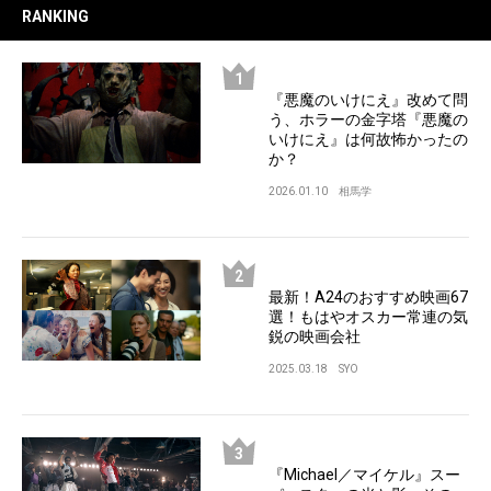
RANKING
『悪魔のいけにえ』改めて問
う、ホラーの金字塔『悪魔の
いけにえ』は何故怖かったの
か？
2026.01.10
相馬学
最新！A24のおすすめ映画67
選！もはやオスカー常連の気
鋭の映画会社
2025.03.18
SYO
『Michael／マイケル』スー