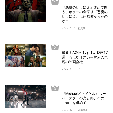
『悪魔のいけにえ』改めて問
う、ホラーの金字塔『悪魔の
いけにえ』は何故怖かったの
か？
2026.01.10
相馬学
最新！A24のおすすめ映画67
選！もはやオスカー常連の気
鋭の映画会社
2025.03.18
SYO
『Michael／マイケル』スー
パースターの光と影、その
「光」を求めて
2026.06.11
斉藤博昭