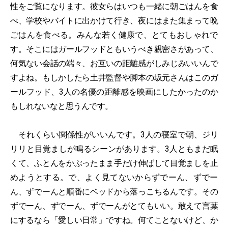
性をご覧になります。彼女らはいつも一緒に朝ごはんを食
べ、学校やバイトに出かけて行き、夜にはまた集まって晩
ごはんを食べる。みんな若く健康で、とてもおしゃれで
す。そこにはガールフッドともいうべき親密さがあって、
何気ない会話の端々、お互いの距離感がしみじみいいんで
すよね。もしかしたら土井監督や脚本の坂元さんはこのガ
ールフッド、3人の名優の距離感を映画にしたかったのか
もしれないなと思うんです。
それくらい関係性がいいんです。3人の寝室で朝、ジリ
リリと目覚ましが鳴るシーンがあります。3人ともまだ眠
くて、ふとんをかぶったまま手だけ伸ばして目覚ましを止
めようとする。で、よく見てないからずでーん、ずでー
ん、ずでーんと順番にベッドから落っこちるんです。その
ずでーん、ずでーん、ずでーんがとてもいい。敢えて言葉
にするなら「愛しい日常」ですね。何てことないけど、か