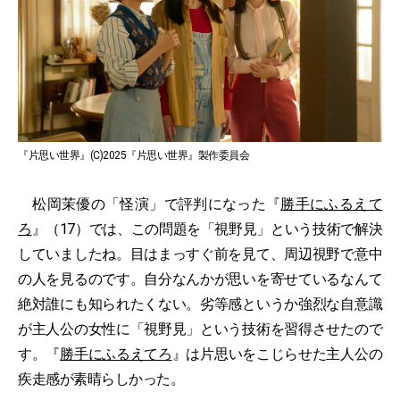
『片思い世界』(C)2025『片思い世界』製作委員会
松岡茉優の「怪演」で評判になった『
勝手にふるえて
ろ
』（17）では、この問題を「視野見」という技術で解決
していましたね。目はまっすぐ前を見て、周辺視野で意中
の人を見るのです。自分なんかが思いを寄せているなんて
絶対誰にも知られたくない。劣等感というか強烈な自意識
が主人公の女性に「視野見」という技術を習得させたので
す。『
勝手にふるえてろ
』は片思いをこじらせた主人公の
疾走感が素晴らしかった。