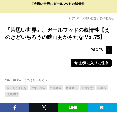
(C)2025『片思い世界』製作委員会
『片思い世界』、ガールフッドの叙情性【え
のきどいちろうの映画あかさたな Vol.75】
PAGES
1
お気に入りに保存
2025.04.04
えのきどいちろう
映画あかさたな
片思い世界
土井裕泰
坂元裕二
広瀬すず
杉咲花
清原果耶