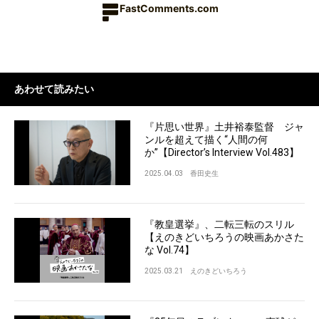
FastComments.com
あわせて読みたい
『片思い世界』土井裕泰監督 ジャ
ンルを超えて描く“人間の何
か”【Director’s Interview Vol.483】
2025.04.03
香田史生
『教皇選挙』、二転三転のスリル
【えのきどいちろうの映画あかさた
な Vol.74】
2025.03.21
えのきどいちろう