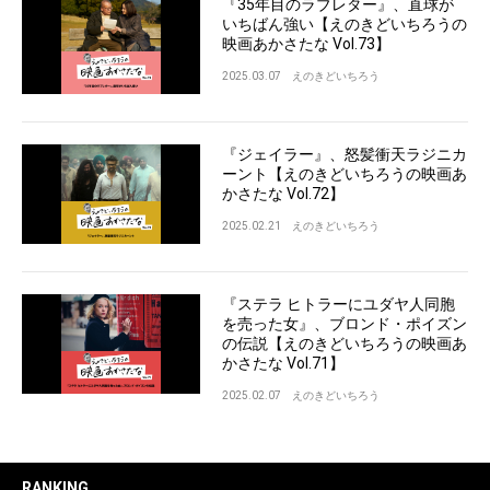
『35年目のラブレター』、直球が
いちばん強い【えのきどいちろうの
映画あかさたな Vol.73】
2025.03.07
えのきどいちろう
『ジェイラー』、怒髪衝天ラジニカ
ーント【えのきどいちろうの映画あ
かさたな Vol.72】
2025.02.21
えのきどいちろう
『ステラ ヒトラーにユダヤ人同胞
を売った女』、ブロンド・ポイズン
の伝説【えのきどいちろうの映画あ
かさたな Vol.71】
2025.02.07
えのきどいちろう
RANKING