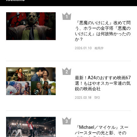
『悪魔のいけにえ』改めて問
う、ホラーの金字塔『悪魔の
いけにえ』は何故怖かったの
か？
2026.01.10
相馬学
最新！A24のおすすめ映画67
選！もはやオスカー常連の気
鋭の映画会社
2025.03.18
SYO
『Michael／マイケル』スー
パースターの光と影、その