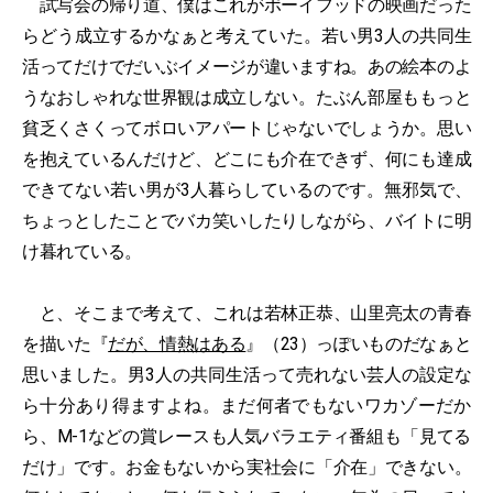
試写会の帰り道、僕はこれがボーイフッドの映画だった
らどう成立するかなぁと考えていた。若い男3人の共同生
活ってだけでだいぶイメージが違いますね。あの絵本のよ
うなおしゃれな世界観は成立しない。たぶん部屋ももっと
貧乏くさくってボロいアパートじゃないでしょうか。思い
を抱えているんだけど、どこにも介在できず、何にも達成
できてない若い男が3人暮らしているのです。無邪気で、
ちょっとしたことでバカ笑いしたりしながら、バイトに明
け暮れている。
と、そこまで考えて、これは若林正恭、山里亮太の青春
を描いた『
だが、情熱はある
』（23）っぽいものだなぁと
思いました。男3人の共同生活って売れない芸人の設定な
ら十分あり得ますよね。まだ何者でもないワカゾーだか
ら、M-1などの賞レースも人気バラエティ番組も「見てる
だけ」です。お金もないから実社会に「介在」できない。