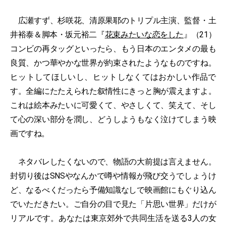
広瀬すず、杉咲花、清原果耶のトリプル主演、監督・土
井裕泰＆脚本・坂元裕二『
花束みたいな恋をした
』（21）
コンビの再タッグといったら、もう日本のエンタメの最も
良質、かつ華やかな世界が約束されたようなものですね。
ヒットしてほしいし、ヒットしなくてはおかしい作品で
す。全編にたたえられた叙情性にきっと胸が震えますよ。
これは絵本みたいに可愛くて、やさしくて、笑えて、そし
て心の深い部分を潤し、どうしようもなく泣けてしまう映
画ですね。
ネタバレしたくないので、物語の大前提は言えません。
封切り後はSNSやなんかで噂や情報が飛び交うでしょうけ
ど、なるべくだったら予備知識なしで映画館にもぐり込ん
でいただきたい。ご自分の目で見た「片思い世界」だけが
リアルです。あなたは東京郊外で共同生活を送る3人の女