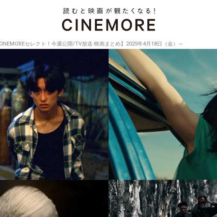
CINEMOREセレクト！今週公開/TV放送 映画まとめ】2025年4月18日（金）～