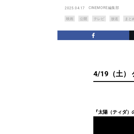
CINEMORE編集部
2025.04.17
映画
公開
テレビ
放送
まと
4/19（土）
『太陽（ティダ）