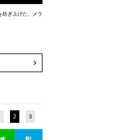
を紡ぎ上げた、メラ
1
2
3