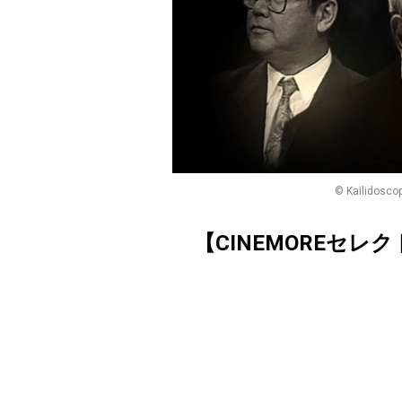
© Kailidos
【CINEMOREセレ