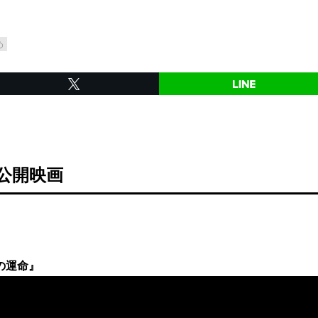
め
 公開映画
の運命』