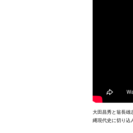
大田昌秀と翁長雄
縄現代史に切り込