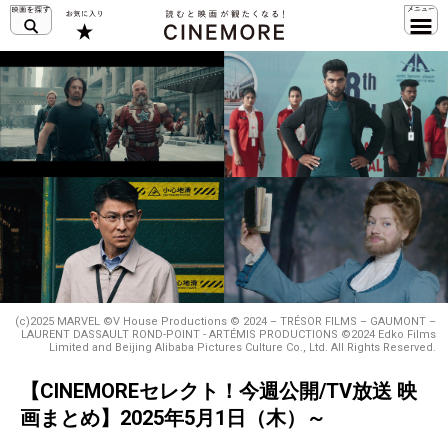
(c)2025 MARVEL ©V House Productions © 2024 – TRÉSOR FILMS – GAUMONT –
LAURENT DASSAULT ROND-POINT - ARTÉMIS PRODUCTIONS ©2024 Edko Films
Limited and Beijing Alibaba Pictures Culture Co., Ltd. All Rights Reserved.
【CINEMOREセレクト！今週公開/TV放送 映
画まとめ】2025年5月1日（木）～