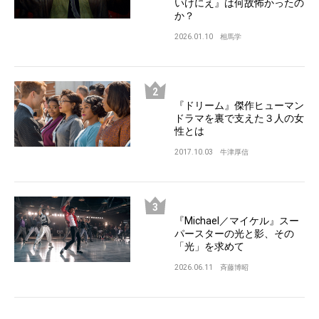
いけにえ』は何故怖かったの
か？
2026.01.10
相馬学
『ドリーム』傑作ヒューマン
ドラマを裏で支えた３人の女
性とは
2017.10.03
牛津厚信
『Michael／マイケル』スー
パースターの光と影、その
「光」を求めて
2026.06.11
斉藤博昭