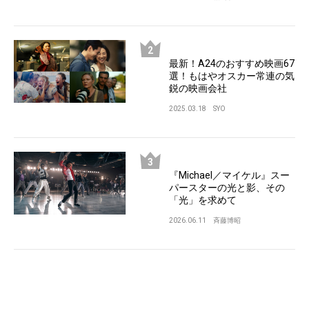
最新！A24のおすすめ映画67
選！もはやオスカー常連の気
鋭の映画会社
2025.03.18
SYO
『Michael／マイケル』スー
パースターの光と影、その
「光」を求めて
2026.06.11
斉藤博昭