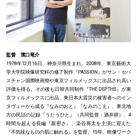
監督 濱口竜介
1978年12月16日、神奈川県生まれ。2008年、東京藝術大
学大学院映像研究科の修了制作『PASSION』がサン・セバ
スチャン国際映画祭や東京フィルメックスに出品され高い
評価を得る。その後も日韓共同制作『THE DEPTHS』が東
京フィルメックスに出品、東日本大震災の被害者へのイン
タヴューから成る『なみのおと』『なみのこえ』、東北地
方の民話の記録『うたうひと』（共同監督：酒井耕）、4
時間を超える長編『親密さ』、染谷将太を主演に迎えた
『不気味なものの肌に触れる』を監督。15年、映像ワーク