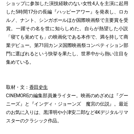
ショップに参加した演技経験のない女性4人を主演に起用
した5時間17分の長編『ハッピーアワー』を発表し、ロカ
ルノ、ナント、シンガポールほか国際映画祭で主要賞を受
賞。一躍その名を世に知らしめた。自らが熱望した小説
「寝ても覚めても」の映画化である本作で、満を持して商
業デビュー。第71回カンヌ国際映画祭コンペティション部
門に選ばれるという快挙を果たし、世界中から熱い注目を
集めている。
取材・文：
香田史生
CINEMOREの編集部員兼ライター。映画のめざめは『グー
ニーズ』と『インディ・ジョーンズ 魔宮の伝説』。最近
のお気に入りは、黒澤明や小津安二郎など4Kデジタルリマ
スターのクラシック作品。