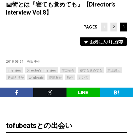
画術とは『寝ても覚めても』【Director’s
Interview Vol.8】
PAGES
1
2
3
お気に入りに保存
2018.08.31
香田史生
Interview
Director’s Interview
濱口竜介
寝ても覚めても
東出昌大
唐田えりか
tofubeats
柴崎友香
原作
カンヌ
tofubeatsとの出会い