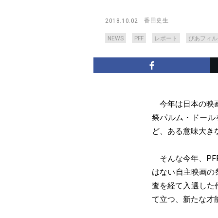
香田史生
2018.10.02
NEWS
PFF
レポート
ぴあフィル
今年は日本の映画
祭パルム・ドール
ど、ある意味大き
そんな今年、PF
はない自主映画の
査を経て入選した
て立つ、新たな才