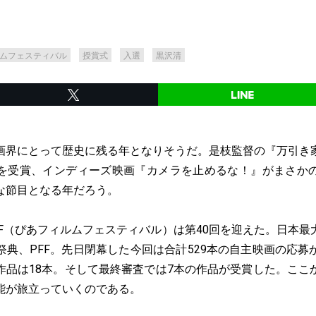
ムフェスティバル
授賞式
入選
黒沢清
界にとって歴史に残る年となりそうだ。是枝監督の『万引き
を受賞、インディーズ映画『カメラを止めるな！』がまさか
な節目となる年だろう。
F（ぴあフィルムフェスティバル）は第40回を迎えた。日本最
祭典、PFF。先日閉幕した今回は合計529本の自主映画の応募
作品は18本。そして最終審査では7本の作品が受賞した。ここ
能が旅立っていくのである。